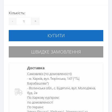
Кількість:
-
+
КУПИТИ
ШВИДКЕ ЗАМОВЛЕННЯ
Доставка
Самовивіз (по домовленості):
- м. Харків, вул. Тюрінська, 147 ("ТЦ
Барабашова")
- Волинська обл., c. Будятичі, вул. Молодіжна,
буд. 2а
По Харкову кур'єром:
по домовленості
По Україні:
"Нова Пошта", "Delivery", "Укрпошта" за