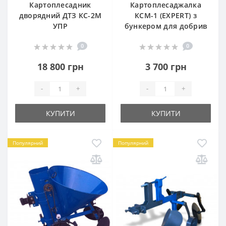
Картоплесадник
Картоплесаджалка
дворядний ДТЗ КС-2М
КСМ-1 (EXPERT) з
УПР
бункером для добрив
0
0
18 800 грн
3 700 грн
-
+
-
+
КУПИТИ
КУПИТИ
Популярний
Популярний