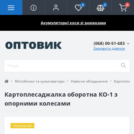
0
0
0
🔥🔥🔥
Акумуляторні коси зі знижками
(068) 00-51-683
Замовити дзвінок
Мотоблоки та культиватори
Навісне обладнання
Картоплес
Картоплесаджалка оборотна КО-1 з
опорними колесами
Популярний