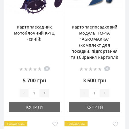
Картоплесадник
Картоплепосадковий
мотоблочний К-1Ц
модуль ПМ-1А
(синій)
"AGROMARKA"
(комплект для
посадки, підгортання
та збирання картоплі)
0
0
5 700 грн
3 500 грн
-
+
-
+
КУПИТИ
КУПИТИ
Популярний
Популярний