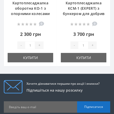
Картоплесаджалка
Картоплесаджалка
оборотна КО-1 з
КСМ-1 (EXPERT) з
опорними колесами
бункером для добрив
0
0
2 300 грн
3 700 грн
-
+
-
+
КУПИТИ
КУПИТИ
Хочете дізнаватися першим про акції і знижки?
Підпишіться на нашу розсилку
Підписатися