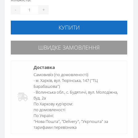
-
+
КУПИТИ
ШВИДКЕ ЗАМОВЛЕННЯ
Доставка
Самовивіз (по домовленості):
- м. Харків, вул. Тюрінська, 147 ("ТЦ
Барабашова")
- Волинська обл., c. Будятичі, вул. Молодіжна,
буд. 2а
По Харкову кур'єром:
по домовленості
По Україні:
"Нова Пошта", "Delivery", "Укрпошта" за
тарифами перевізника