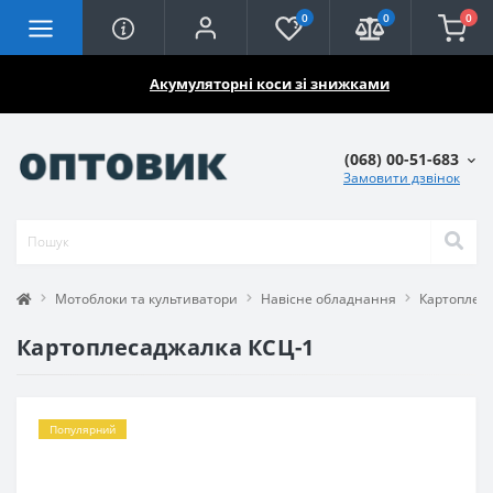
0
0
0
🔥🔥🔥
Акумуляторні коси зі знижками
(068) 00-51-683
Замовити дзвінок
Мотоблоки та культиватори
Навісне обладнання
Картоплес
Картоплесаджалка КСЦ-1
Популярний