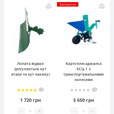
Закінчується
Лопата відвал
Картоплесаджалка
(регулюється кут
КСЦ-1 з
атаки та кут нахилу)
транспортувальними
колесами
1
0
1 720 грн
5 650 грн
-
+
-
+