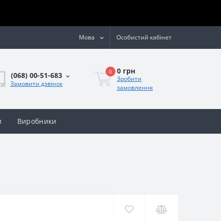
Мова
Особистий кабінет
0 грн
0
(068) 00-51-683
Зробити
Замовити дзвінок
замовлення
и
Виробники