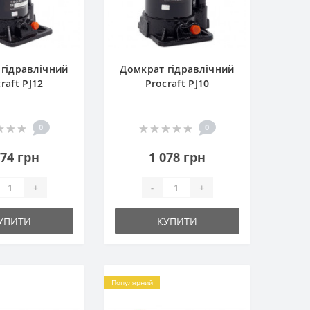
гідравлічний
Домкрат гідравлічний
raft PJ12
Procraft PJ10
0
0
374 грн
1 078 грн
+
-
+
УПИТИ
КУПИТИ
Популярний