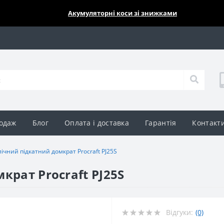
🔥🔥🔥
Акумуляторні коси зі знижками
одаж
Блог
Оплата і доставка
Гарантія
Контакт
лічний підкатний домкрат Procraft PJ25S
крат Procraft PJ25S
Відгуки:
(0)