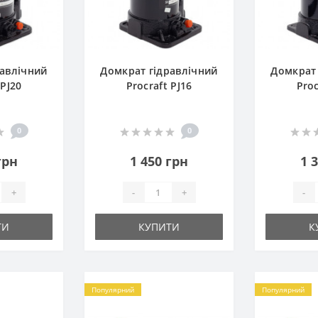
равлічний
Домкрат гідравлічний
Домкрат 
 PJ20
Procraft PJ16
Proc
0
0
грн
1 450 грн
1 
+
-
+
-
ТИ
КУПИТИ
К
Популярний
Популярний