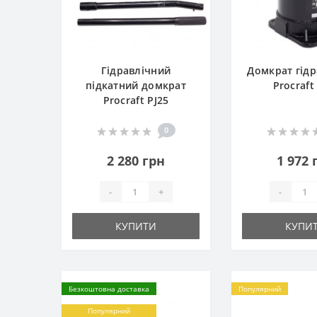
Гідравлічний
Домкрат гід
підкатний домкрат
Procraft
Procraft PJ25
0
2 280 грн
1 972 
-
+
-
КУПИТИ
КУПИ
Безкоштовна доставка
Популярний
Популярний