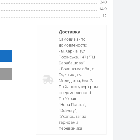
340
14.9
12
Доставка
Самовивіз (по
домовленості):
- м. Харків, вул.
Тюрінська, 147 ("ТЦ
Барабашова")
- Волинська обл., c.
Будятичі, вул.
Молодіжна, буд. 2а
По Харкову кур'єром:
по домовленості
По Україні:
"Нова Пошта",
"Delivery",
"Укрпошта" за
тарифами
перевізника