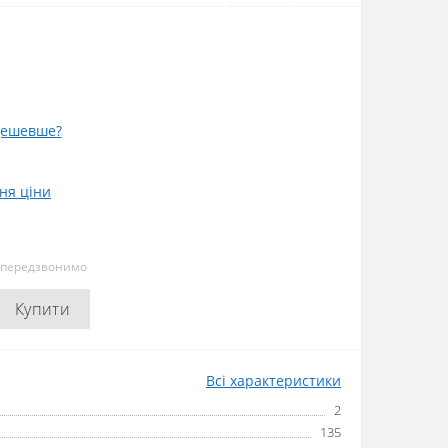
дешевше?
ня ціни
и передзвонимо
Купити
Всі характеристики
2
135