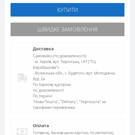
КУПИТИ
ШВИДКЕ ЗАМОВЛЕННЯ
Доставка
Самовивіз (по домовленості):
- м. Харків, вул. Тюрінська, 147 ("ТЦ
Барабашова")
- Волинська обл., c. Будятичі, вул. Молодіжна,
буд. 2а
По Харкову кур'єром:
по домовленості
По Україні:
"Нова Пошта", "Delivery", "Укрпошта" за
тарифами перевізника
Оплата
Готівкою, банківською картою, післяплатою,