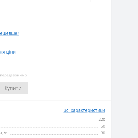
дешевше?
ня ціни
и передзвонимо
Купити
Всі характеристики
220
50
, А:
30