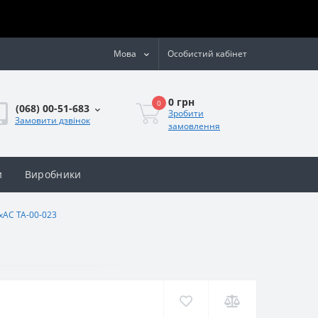
Мова
Особистий кабінет
0 грн
0
(068) 00-51-683
Зробити
Замовити дзвінок
замовлення
и
Виробники
хАС ТА-00-023