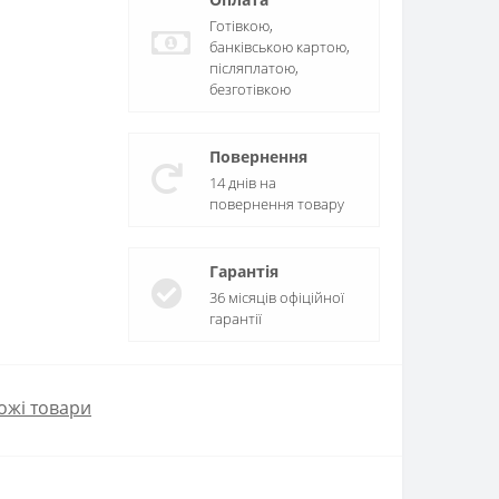
Готівкою,
банківською картою,
післяплатою,
безготівкою
Повернення
14 днів на
повернення товару
Гарантія
36 місяців офіційної
гарантії
ожі товари