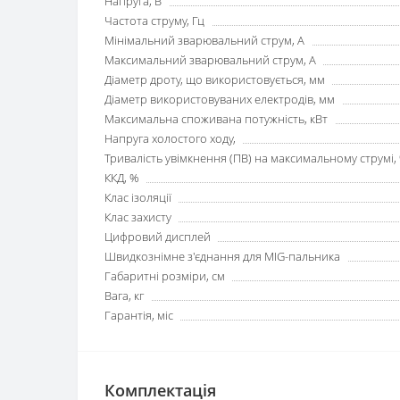
Напруга, В
Частота струму, Гц
Мінімальний зварювальний струм, А
Максимальний зварювальний струм, А
Діаметр дроту, що використовується, мм
Діаметр використовуваних електродів, мм
Максимальна споживана потужність, кВт
Напруга холостого ходу,
Тривалість увімкнення (ПВ) на максимальному струмі,
ККД, %
Клас ізоляції
Клас захисту
Цифровий дисплей
Швидкознімне з'єднання для MIG-пальника
Габаритні розміри, см
Вага, кг
Гарантія, міс
Комплектація