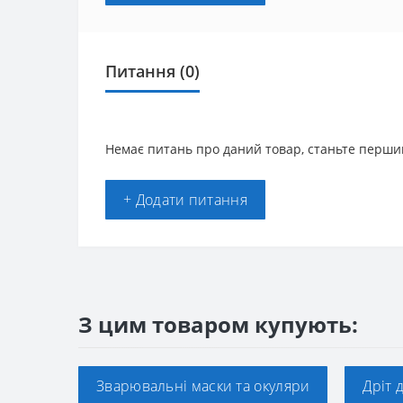
Питання
(0)
Немає питань про даний товар, станьте першим
+ Додати питання
З цим товаром купують:
Зварювальні маски та окуляри
Дріт 