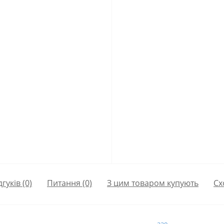
дгуків (0)
Питання
(0)
З цим товаром купують
Сх