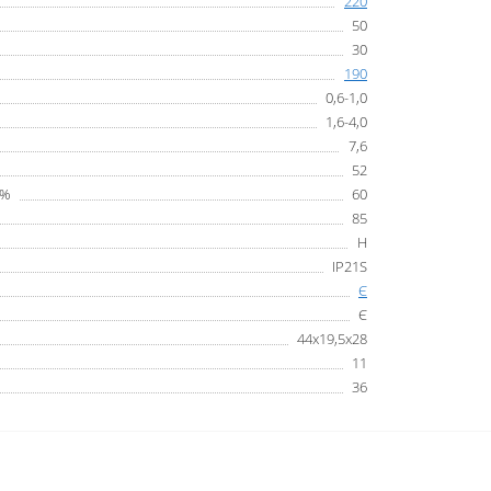
220
50
30
190
0,6-1,0
1,6-4,0
7,6
52
 %
60
85
H
IP21S
Є
Є
44х19,5х28
11
36