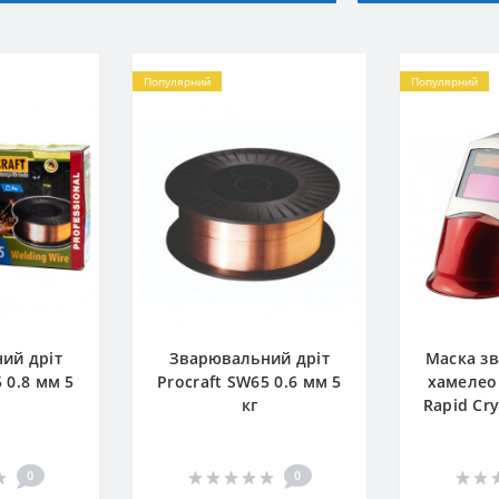
Популярний
Популярний
ий дріт
Зварювальний дріт
Маска з
 0.8 мм 5
Procraft SW65 0.6 мм 5
хамелеон
кг
Rapid Cr
0
0