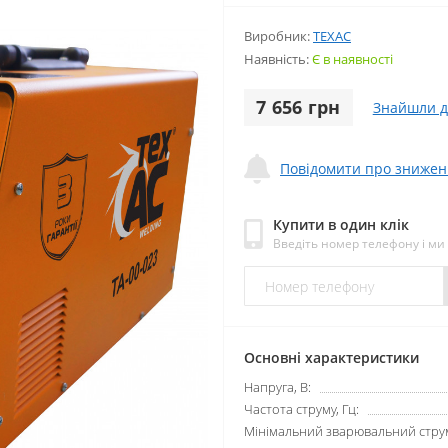
Виробник:
TEXAC
Наявність:
Є в наявності
7 656 грн
Знайшли 
Повідомити про знижен
Купити в один клік
Введіть номер телефону і м
Основні характеристики
Напруга, В:
Частота струму, Гц:
Мінімальний зварювальний струм