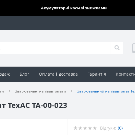
🔥🔥🔥
Акумуляторні коси зі знижками
одаж
Блог
Оплата і доставка
Гарантія
Контакт
ти
Зварювальні напівавтомати
Зварювальний напівавтомат Те
 ТехАС ТА-00-023
Відгуки:
(0)