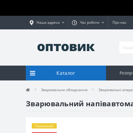
Наша адреса
Час роботи
Про нас
Каталог
Розпр
Зварювальне обладнання
Зварювальні апара
Зварювальний напівавтомат
Популярний