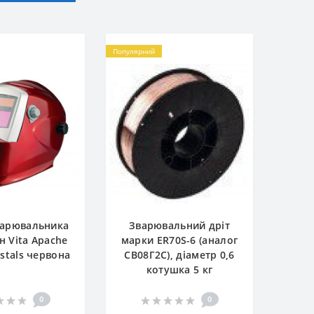
Популярний
варювальника
Зварювальний дріт
 Vita Apache
марки ER70S-6 (аналог
ystals червона
СВ08Г2С), діаметр 0,6
котушка 5 кг
0
0