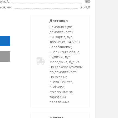
ум, А:
190
ься, мм:
0,6-1,0
Доставка
Самовивіз (по
домовленості):
- м. Харків, вул.
Тюрінська, 147 ("ТЦ
Барабашова")
- Волинська обл., c.
Будятичі, вул.
Молодіжна, буд. 2а
По Харкову кур'єром:
по домовленості
По Україні:
"Нова Пошта",
"Delivery",
"Укрпошта" за
тарифами
перевізника
Оплата