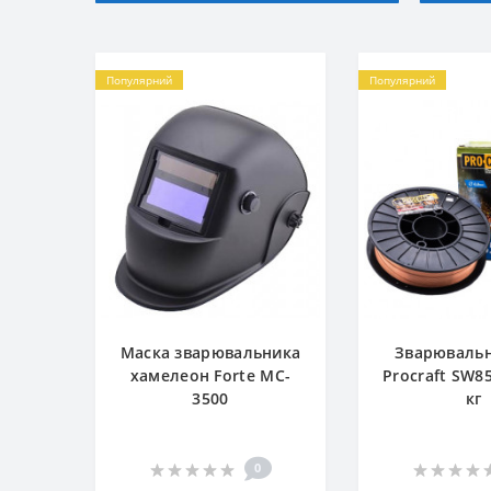
Популярний
Популярний
Маска зварювальника
Зварювальн
хамелеон Forte MC-
Procraft SW85
3500
кг
0