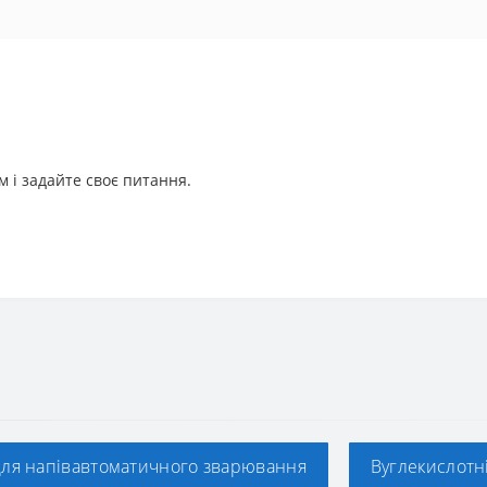
 і задайте своє питання.
для напівавтоматичного зварювання
Вуглекислотн