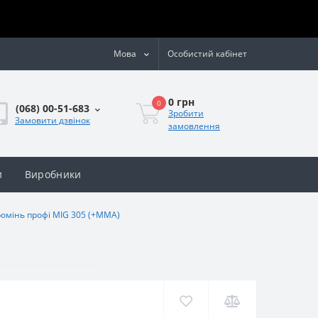
Мова
Особистий кабінет
0 грн
0
(068) 00-51-683
Зробити
Замовити дзвінок
замовлення
и
Виробники
омінь профі MIG 305 (+MMA)