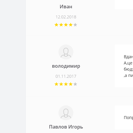
Иван
12.02.2018
Вдан
А,це
володимир
бюдж
,а 
01.11.2017
Поп
Павлов Игорь