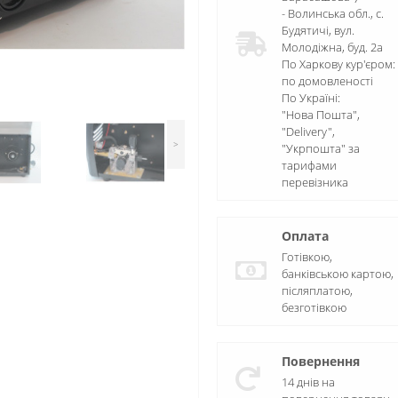
- Волинська обл., c.
Будятичі, вул.
Молодіжна, буд. 2а
По Харкову кур'єром:
по домовленості
По Україні:
"Нова Пошта",
"Delivery",
>
"Укрпошта" за
тарифами
перевізника
Оплата
Готівкою,
банківською картою,
післяплатою,
безготівкою
Повернення
14 днів на