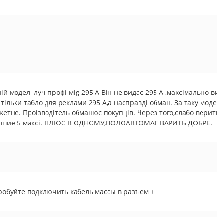
ій моделі луч профі мig 295 А Він не видає 295 А ,максімально 
 тільки табло для реклами 295 А,а насправді обман. За таку моде
етне. Проізводітель обманює покупців. Через того,слабо верить 
пишие 5 максі. ПЛЮС В ОДНОМУ,ПОЛОАВТОМАТ ВАРИТЬ ДОБРЕ.
робуйте подключить кабель массы в разъем +