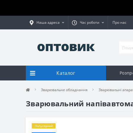
Наша адреса
Час роботи
Про нас
Каталог
Розпр
Зварювальне обладнання
Зварювальні апара
Зварювальний напівавтома
Популярний