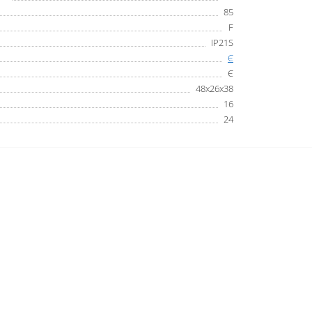
85
F
IP21S
Є
Є
48x26x38
16
24