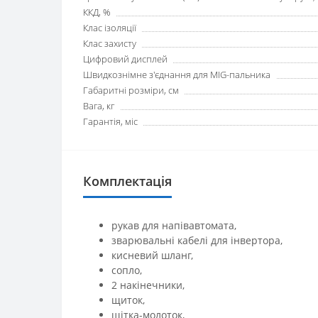
ККД, %
Клас ізоляції
Клас захисту
Цифровий дисплей
Швидкознімне з'єднання для MIG-пальника
Габаритні розміри, см
Вага, кг
Гарантія, міс
Комплектація
рукав для напівавтомата,
зварювальні кабелі для інвертора,
кисневий шланг,
сопло,
2 накінечники,
щиток,
щітка-молоток,