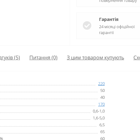
повернення товару
Гарантія
24 місяці офіційної
гарантії
дгуків (5)
Питання
(0)
З цим товаром купують
Сх
220
50
40
170
0,6-1,0
1,6-5,0
6,5
65
 %
60