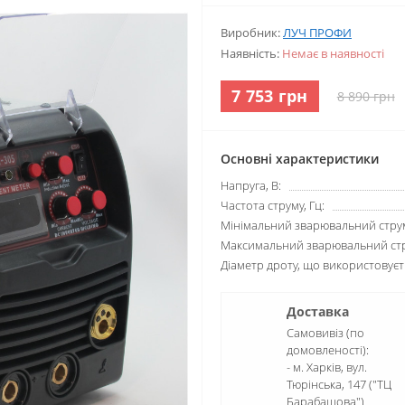
Виробник:
ЛУЧ ПРОФИ
Наявність:
Немає в наявності
7 753 грн
8 890 грн
Основні характеристики
Напруга, В:
Частота струму, Гц:
Мінімальний зварювальний струм
Максимальний зварювальний стр
Діаметр дроту, що використовуєт
Доставка
Самовивіз (по
домовленості):
- м. Харків, вул.
Тюрінська, 147 ("ТЦ
Барабашова")