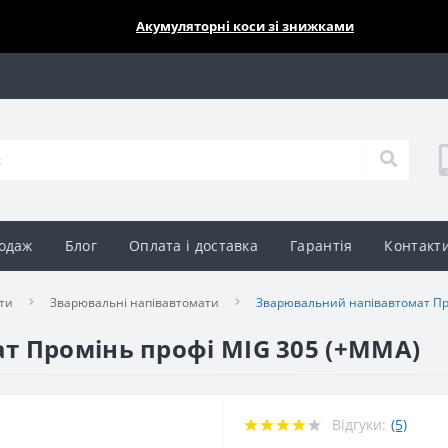
🔥🔥🔥
Акумуляторні коси зі знижками
одаж
Блог
Оплата і доставка
Гарантія
Контакт
ти
Зварювальні напівавтомати
Зварювальний напівавтомат Пр
т Промінь профі MIG 305 (+MMA)
Відгуки:
(5)