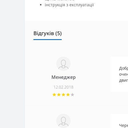
інструкція з експлуатації
Відгуків (5)
Добр
очен
Менеджер
двиг
12.02.2018
Чер