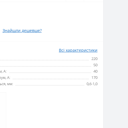
Знайшли дешевше?
Всі характеристики
220
50
, А:
40
ум, А:
170
ься, мм:
0,6-1,0