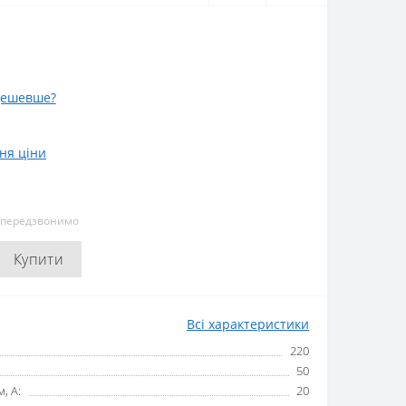
дешевше?
ня ціни
и передзвонимо
Купити
Всі характеристики
220
50
, А:
20