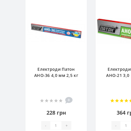
Електроди Патон
Електроди
АНО-36 4,0 мм 2,5 кг
АНО-21 3,0 
0
228 грн
364 г
-
+
-