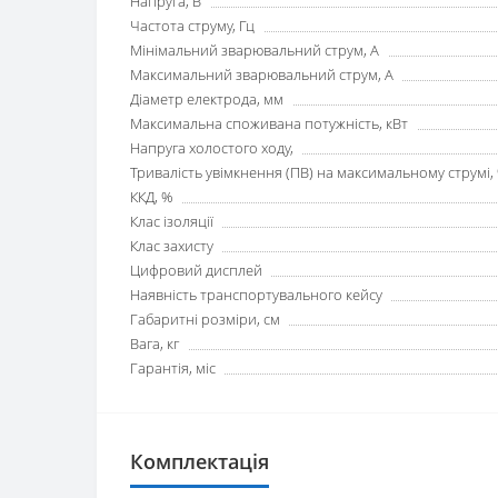
Напруга, В
Частота струму, Гц
Мінімальний зварювальний струм, А
Максимальний зварювальний струм, А
Діаметр електрода, мм
Максимальна споживана потужність, кВт
Напруга холостого ходу,
Тривалість увімкнення (ПВ) на максимальному струмі,
ККД, %
Клас ізоляції
Клас захисту
Цифровий дисплей
Наявність транспортувального кейсу
Габаритні розміри, см
Вага, кг
Гарантія, міс
Комплектація