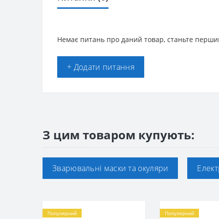
Немає питань про даний товар, станьте першим
+ Додати питання
З цим товаром купують:
Зварювальні маски та окуляри
Елек
Популярний
Популярний