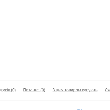
дгуків (0)
Питання
(0)
З цим товаром купують
Сх