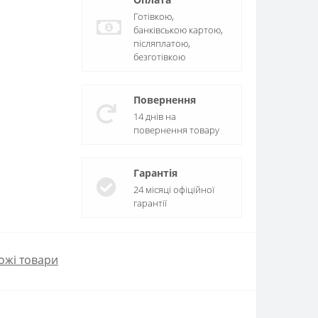
Готівкою,
банківською картою,
післяплатою,
безготівкою
Повернення
14 днів на
повернення товару
Гарантія
24 місяці офіційної
гарантії
ожі товари