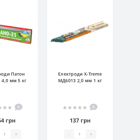
роди Патон
Електроди X-Treme
 4,0 мм 5 кг
МД6013 2,0 мм 1 кг
0
0
64 грн
137 грн
+
-
+