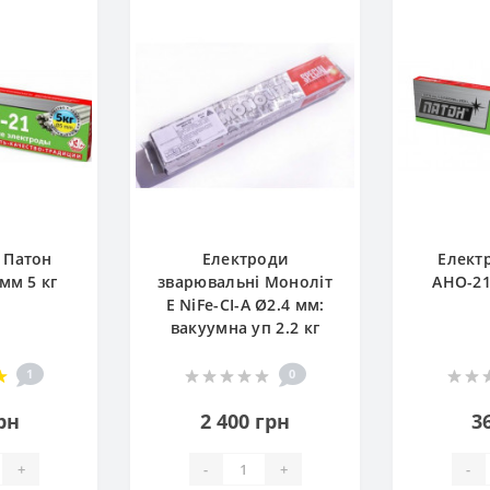
 Патон
Електроди
Елект
мм 5 кг
зварювальні Моноліт
АНО-21
E NiFe-CI-A Ø2.4 мм:
вакуумна уп 2.2 кг
1
0
рн
2 400 грн
3
+
-
+
-