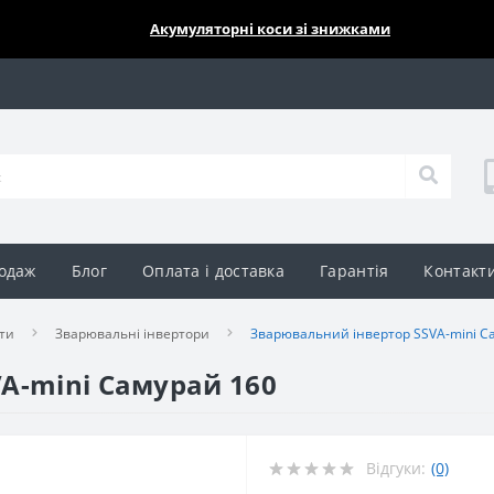
🔥🔥🔥
Акумуляторні коси зі знижками
одаж
Блог
Оплата і доставка
Гарантія
Контакт
ти
Зварювальні інвертори
Зварювальний інвертор SSVA-mini С
A-mini Самурай 160
Відгуки:
(0)