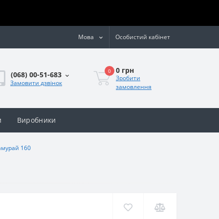
Мова
Особистий кабінет
0 грн
0
(068) 00-51-683
Зробити
Замовити дзвінок
замовлення
и
Виробники
амурай 160