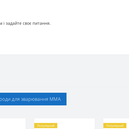
 і задайте своє питання.
троди для зварювання ММА
Популярний
Популярний