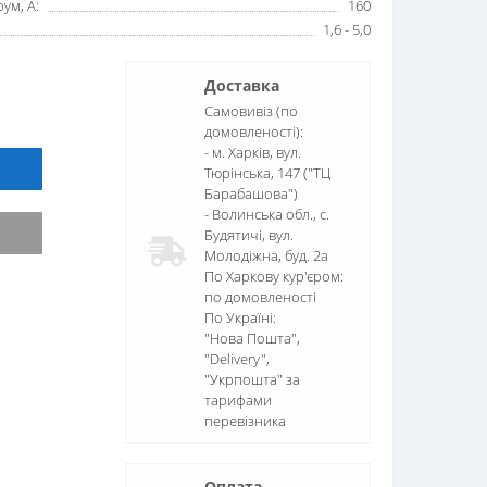
ум, А:
160
1,6 - 5,0
Доставка
Самовивіз (по
домовленості):
- м. Харків, вул.
Тюрінська, 147 ("ТЦ
Барабашова")
- Волинська обл., c.
Будятичі, вул.
Молодіжна, буд. 2а
По Харкову кур'єром:
по домовленості
По Україні:
"Нова Пошта",
"Delivery",
"Укрпошта" за
тарифами
перевізника
Оплата