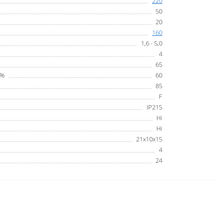
220
50
20
160
1,6 - 5,0
4
65
 %
60
85
F
IP21S
Ні
Ні
21х10х15
4
24