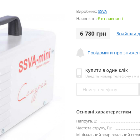
Виробник:
SSVA
Наявність:
Є в наявності
6 780 грн
Знайшли 
Повідомити про знижен
Купити в один клік
Введіть номер телефону і м
Основні характеристики
Напруга, В:
Частота струму, Гц:
Мінімальний зварювальний струм