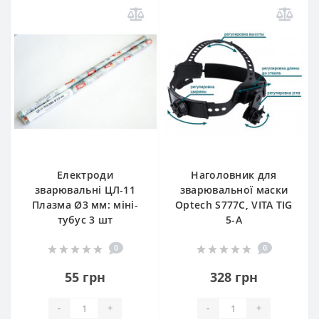
Електроди
Наголовник для
зварювальні ЦЛ-11
зварювальної маски
Плазма Ø3 мм: міні-
Optech S777C, VITA TIG
тубус 3 шт
5-A
0
0
55 грн
328 грн
-
+
-
+