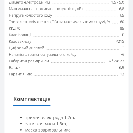
Діаметр електрода, мм
1,5 - 5,0
Максимальна споживана потужність, кВт
6,8
Напруга холостого ходу,
65
Тривалість увімкнення (ПВ) на максимальному струмі, %
60
ККД, %
85
Клас ізоляції
F
Клас захисту
IP21S
Цифровий дисплей
Є
Наявність транспортувального кейсу
Ні
Габаритні розміри, см
37*24*27
Вага, кг
6,5
Гарантія, міс
12
Комплектація
тримач електрода 1.7m,
затискач маси 1.3m,
маска зварювальника,