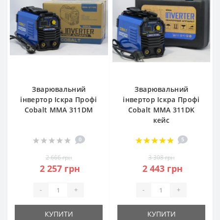
Зварювальний
Зварювальний
інвертор Іскра Профі
інвертор Іскра Профі
Cobalt ММА 311DM
Cobalt ММА 311DK
кейс
0
5
2 666 грн
3 308 грн
2 257 грн
2 443 грн
-
+
-
+
КУПИТИ
КУПИТИ