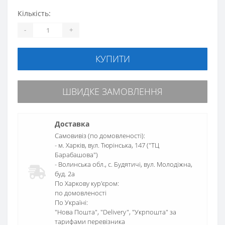
Кількість:
-
+
КУПИТИ
ШВИДКЕ ЗАМОВЛЕННЯ
Доставка
Самовивіз (по домовленості):
- м. Харків, вул. Тюрінська, 147 ("ТЦ
Барабашова")
- Волинська обл., c. Будятичі, вул. Молодіжна,
буд. 2а
По Харкову кур'єром:
по домовленості
По Україні:
"Нова Пошта", "Delivery", "Укрпошта" за
тарифами перевізника