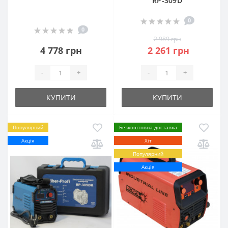
RP-309D
0
0
2 989 грн
4 778 грн
2 261 грн
-
+
-
+
КУПИТИ
КУПИТИ
Популярний
Безкоштовна доставка
Акція
Хіт
Популярний
Акція