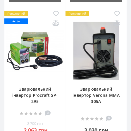
Популярний
Популярний
Акція
Зварювальний
Зварювальний
інвертор Procraft SP-
інвертор Verona MMA
295
305A
0
0
2 700 грн
2 063 грн
3 030 грн