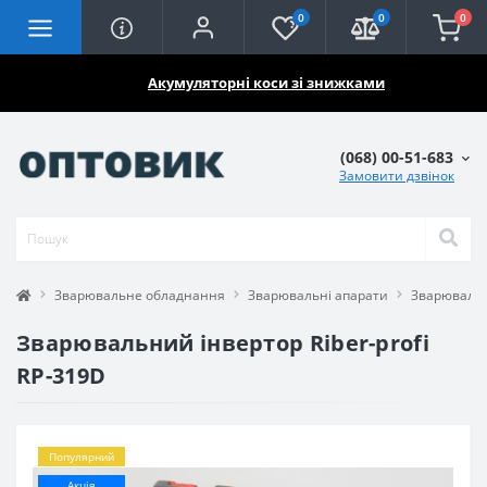
0
0
0
🔥🔥🔥
Акумуляторні коси зі знижками
(068) 00-51-683
Замовити дзвінок
Зварювальне обладнання
Зварювальні апарати
Зварювальн
Зварювальний інвертор Riber-profi
RP-319D
Популярний
Акція