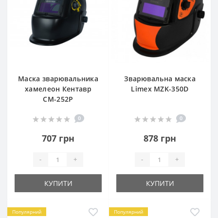
Маска зварювальника
Зварювальна маска
хамелеон Кентавр
Limex MZK-350D
СМ-252Р
0
0
707 грн
878 грн
-
+
-
+
КУПИТИ
КУПИТИ
Популярний
Популярний