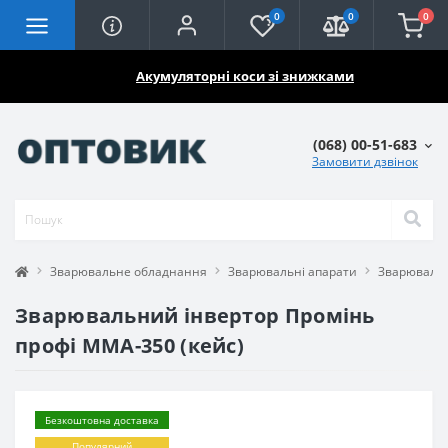
0
0
0
🔥🔥🔥
Акумуляторні коси зі знижками
(068) 00-51-683
Замовити дзвінок
Зварювальне обладнання
Зварювальні апарати
Зварювальн
Зварювальний інвертор Промінь
профі ММА-350 (кейс)
Безкоштовна доставка
Популярний