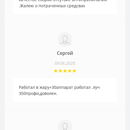
.Жалею о потраченных средсвах
Сергей
09.06.2020
Работал в жару+30аппарат работал .луч
350профи,доволен.