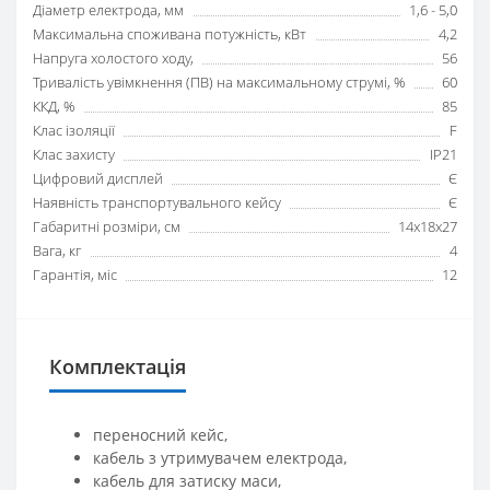
Діаметр електрода, мм
1,6 - 5,0
Максимальна споживана потужність, кВт
4,2
Напруга холостого ходу,
56
Тривалість увімкнення (ПВ) на максимальному струмі, %
60
ККД, %
85
Клас ізоляції
F
Клас захисту
IP21
Цифровий дисплей
Є
Наявність транспортувального кейсу
Є
Габаритні розміри, см
14х18х27
Вага, кг
4
Гарантія, міс
12
Комплектація
переносний кейс,
кабель з утримувачем електрода,
кабель для затиску маси,