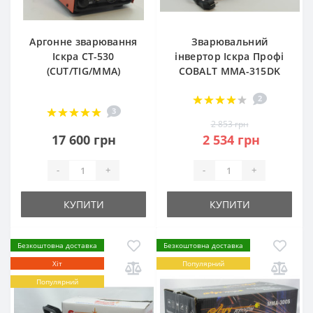
Аргонне зварювання
Зварювальний
Іскра CT-530
інвертор Іскра Профі
(CUT/TIG/MMA)
COBALT ММА-315DK
2
3
2 853 грн
17 600 грн
2 534 грн
-
+
-
+
КУПИТИ
КУПИТИ
Безкоштовна доставка
Безкоштовна доставка
Хіт
Популярний
Популярний