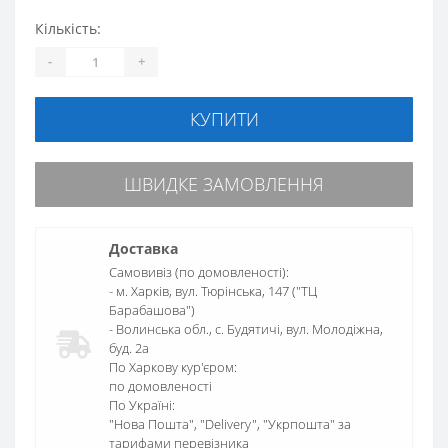
Кількість:
-
+
КУПИТИ
ШВИДКЕ ЗАМОВЛЕННЯ
Доставка
Самовивіз (по домовленості):
- м. Харків, вул. Тюрінська, 147 ("ТЦ
Барабашова")
- Волинська обл., c. Будятичі, вул. Молодіжна,
буд. 2а
По Харкову кур'єром:
по домовленості
По Україні:
"Нова Пошта", "Delivery", "Укрпошта" за
тарифами перевізника