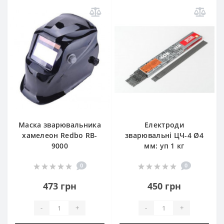
Маска зварювальника
Електроди
хамелеон Redbo RB-
зварювальні ЦЧ-4 Ø4
9000
мм: уп 1 кг
0
0
473 грн
450 грн
-
+
-
+