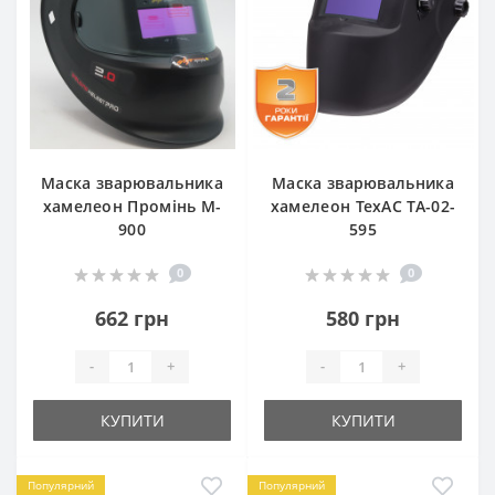
Маска зварювальника
Маска зварювальника
хамелеон Промінь M-
хамелеон ТехАС TA-02-
900
595
0
0
662 грн
580 грн
-
+
-
+
КУПИТИ
КУПИТИ
Популярний
Популярний