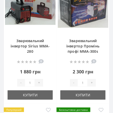
Зварювальний
Зварювальний
інвертор Sirius MMA-
інвертор Промінь
280
профі ММА-300s
0
0
1 880 грн
2 300 грн
-
+
-
+
КУПИТИ
КУПИТИ
Популярний
Безкоштовна доставка