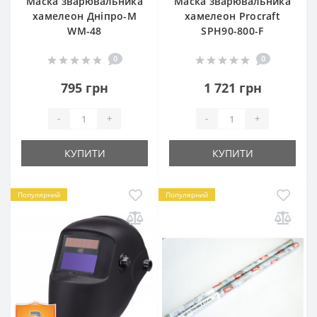
Маска зварювальника
Маска зварювальника
хамелеон Дніпро-М
хамелеон Procraft
WM-48
SPH90-800-F
0
0
795 грн
1 721 грн
-
+
-
+
КУПИТИ
КУПИТИ
Популярний
Популярний