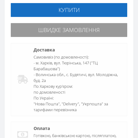
КУПИТИ
ШВИДКЕ ЗАМОВЛЕННЯ
Доставка
Самовивіз (по домовленості):
- м. Харків, вул. Тюрінська, 147 ("ТЦ
Барабашова")
- Волинська обл., c. Будятичі, вул. Молодіжна,
буд. 2а
По Харкову кур'єром:
по домовленості
По Україні:
"Нова Пошта", "Delivery", "Укрпошта" за
тарифами перевізника
Оплата
Готівкою, банківською картою, післяплатою,