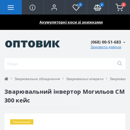
0
0
0
🔥🔥🔥
Акумуляторні коси зі знижками
(068) 00-51-683
Замовити дзвінок
Зварювальне обладнання
Зварювальні апарати
Зварювальн
Зварювальний інвертор Могильов СМ
300 кейс
Популярний