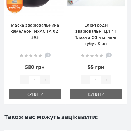
Маска зварювальника
Електроди
хамелеон ТехАС TA-02-
зварювальні ЦЛ-11
595
Плазма Ø3 мм: міні-
тубус 3 шт
0
0
580 грн
55 грн
-
+
-
+
КУПИТИ
КУПИТИ
Також вас можуть зацікавити: