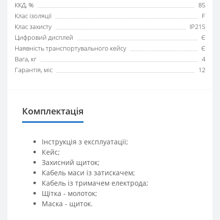
ККД, %
85
Клас ізоляції
F
Клас захисту
IP21S
Цифровий дисплей
Є
Наявність транспортувального кейсу
Є
Вага, кг
4
Гарантія, міс
12
Комплектація
Інструкція з експлуатації;
Кейс;
Захисний щиток;
Кабель маси із затискачем;
Кабель із тримачем електрода;
Щітка - молоток;
Маска - щиток.