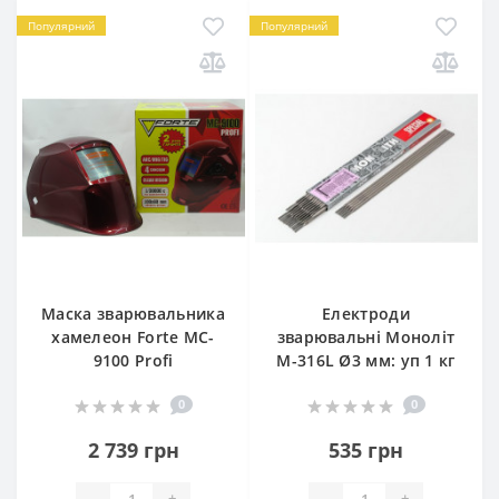
Популярний
Популярний
Маска зварювальника
Електроди
хамелеон Forte MC-
зварювальні Моноліт
9100 Profi
М-316L Ø3 мм: уп 1 кг
0
0
2 739 грн
535 грн
-
+
-
+