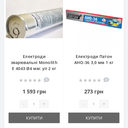
Електроди
Електроди Патон
зварювальні Monolith
АНО-36 3,0 мм 1 кг
E 4043 Ø4 мм: уп 2 кг
0
0
1 593 грн
273 грн
-
+
-
+
КУПИТИ
КУПИТИ