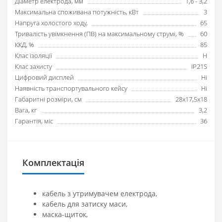
Діаметр електрода, мм
1,6 - 3,2
Максимальна споживана потужність, кВт
3
Напруга холостого ходу,
65
Тривалість увімкнення (ПВ) на максимальному струмі, %
60
ККД, %
85
Клас ізоляції
H
Клас захисту
IP21S
Цифровий дисплей
Ні
Наявність транспортувального кейсу
Ні
Габаритні розміри, см
28х17,5х18
Вага, кг
3,2
Гарантія, міс
36
Комплектація
кабель з утримувачем електрода,
кабель для затиску маси,
маска-щиток,