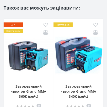
Також вас можуть зацікавити:
Хіт
Популярний
Популярний
Зварювальний
Зварювальний
інвертор Grand MMA-
інвертор Grand MMA-
360K (кейс)
340K (кейс)
0
0