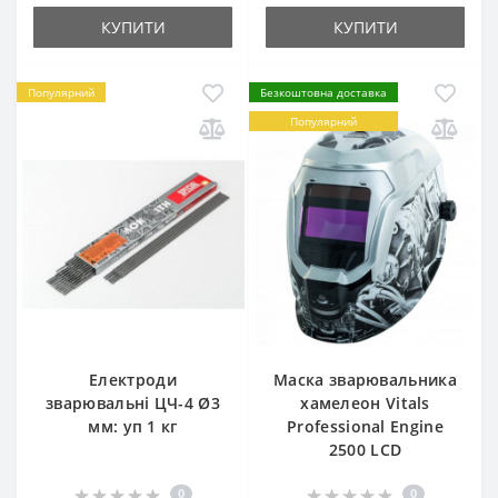
КУПИТИ
КУПИТИ
Популярний
Безкоштовна доставка
Популярний
Електроди
Маска зварювальника
зварювальні ЦЧ-4 Ø3
хамелеон Vitals
мм: уп 1 кг
Professional Engine
2500 LCD
0
0