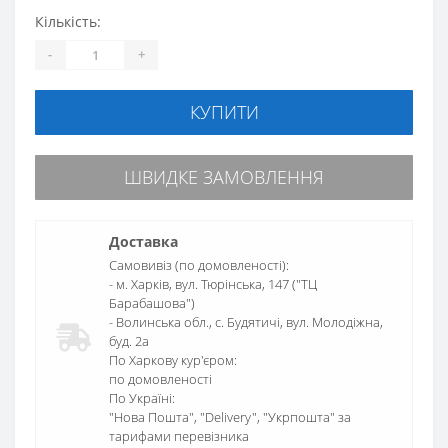
Кількість:
-
+
КУПИТИ
ШВИДКЕ ЗАМОВЛЕННЯ
Доставка
Самовивіз (по домовленості):
- м. Харків, вул. Тюрінська, 147 ("ТЦ
Барабашова")
- Волинська обл., c. Будятичі, вул. Молодіжна,
буд. 2а
По Харкову кур'єром:
по домовленості
По Україні:
"Нова Пошта", "Delivery", "Укрпошта" за
тарифами перевізника