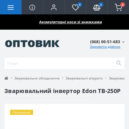
0
0
0
🔥🔥🔥
Акумуляторні коси зі знижками
(068) 00-51-683
Замовити дзвінок
Зварювальне обладнання
Зварювальні апарати
Зварювальн
Зварювальний інвертор Edon TB-250P
Популярний