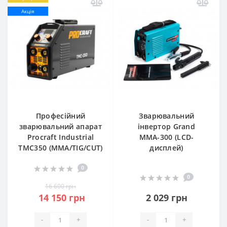
Акція
Професійний
Зварювальний
зварювальний апарат
інвертор Grand
Procraft Industrial
ММА-300 (LCD-
TMC350 (MMA/TIG/CUT)
дисплей)
0
0
16 600 грн
14 150 грн
2 029 грн
-
+
-
+