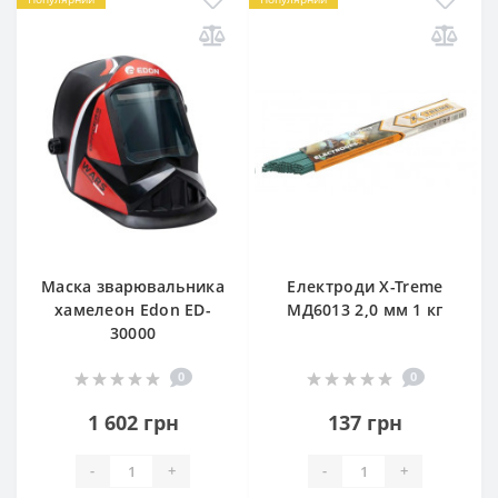
Маска зварювальника
Електроди X-Treme
хамелеон Edon ED-
МД6013 2,0 мм 1 кг
30000
0
0
1 602 грн
137 грн
-
+
-
+