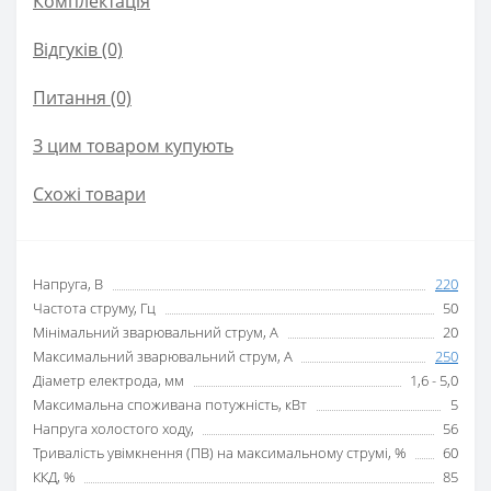
Комплектація
Відгуків (0)
Питання
(0)
З цим товаром купують
Схожі товари
Напруга, В
220
Частота струму, Гц
50
Мінімальний зварювальний струм, А
20
Максимальний зварювальний струм, А
250
Діаметр електрода, мм
1,6 - 5,0
Максимальна споживана потужність, кВт
5
Напруга холостого ходу,
56
Тривалість увімкнення (ПВ) на максимальному струмі, %
60
ККД, %
85