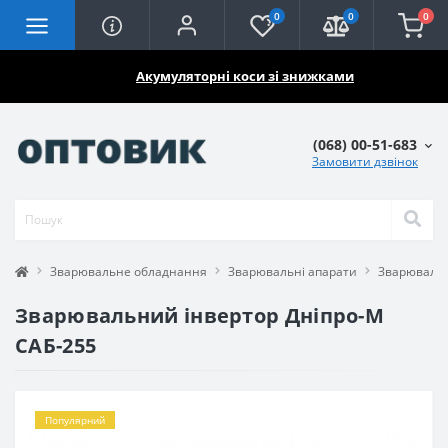
0
0
0
🔥🔥🔥
Акумуляторні коси зі знижками
(068) 00-51-683
Замовити дзвінок
Зварювальне обладнання
Зварювальні апарати
Зварювальн
Зварювальний інвертор Дніпро-М
САБ-255
Популярний