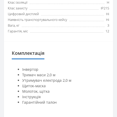
Клас ізоляції
H
Клас захисту
IP21S
Цифровий дисплей
Ні
Наявність транспортувального кейсу
Ні
Вага, кг
3
Гарантія, міс
12
Комплектація
Інвертор
Тримач маси 2,0 м
Утримувач електрода 2,0 м
Щиток-маска
Молоток, щітка
Інструкція
Гарантійний талон