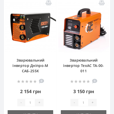
Зварювальний
Зварювальний
інвертор Дніпро-М
інвертор TexАС ТА-00-
САБ-255К
011
0
0
2 154 грн
3 150 грн
-
+
-
+