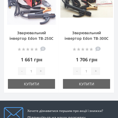
Зварювальний
Зварювальний
інвертор Edon TB-250C
інвертор Edon TB-300C
0
0
1 661 грн
1 706 грн
-
+
-
+
КУПИТИ
КУПИТИ
Хочете дізнаватися першим про акції і знижки?
Підпишіться на нашу розсилку