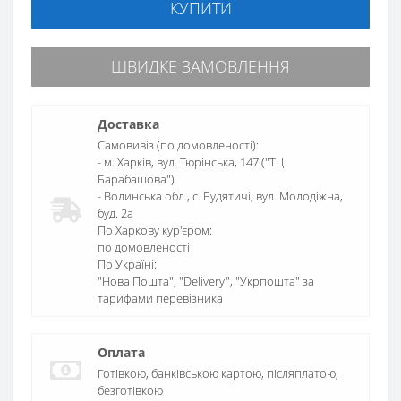
КУПИТИ
ШВИДКЕ ЗАМОВЛЕННЯ
Доставка
Самовивіз (по домовленості):
- м. Харків, вул. Тюрінська, 147 ("ТЦ
Барабашова")
- Волинська обл., c. Будятичі, вул. Молодіжна,
буд. 2а
По Харкову кур'єром:
по домовленості
По Україні:
"Нова Пошта", "Delivery", "Укрпошта" за
тарифами перевізника
Оплата
Готівкою, банківською картою, післяплатою,
безготівкою