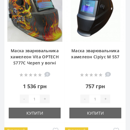
Маска зварювальника
Маска зварювальника
хамелеон Vita OPTECH
хамелеон Сіріус M 557
S777C Череп у вогні
0
0
1 536 грн
757 грн
-
+
-
+
КУПИТИ
КУПИТИ
Популярний
Популярний