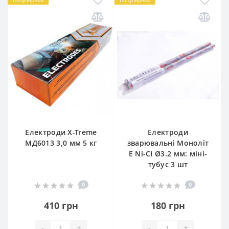
Електроди X-Treme
Електроди
МД6013 3,0 мм 5 кг
зварювальні Моноліт
E Ni-CI Ø3.2 мм: міні-
тубус 3 шт
0
0
410 грн
180 грн
-
+
-
+