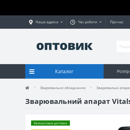
Наша адреса
Час роботи
Про нас
Каталог
Розпр
Зварювальне обладнання
Зварювальні апара
Зварювальний апарат Vitals 
Безкоштовна доставка