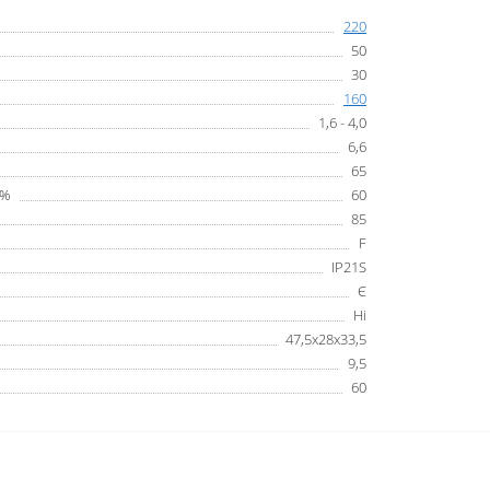
220
50
30
160
1,6 - 4,0
6,6
65
 %
60
85
F
IP21S
Є
Ні
47,5х28х33,5
9,5
60