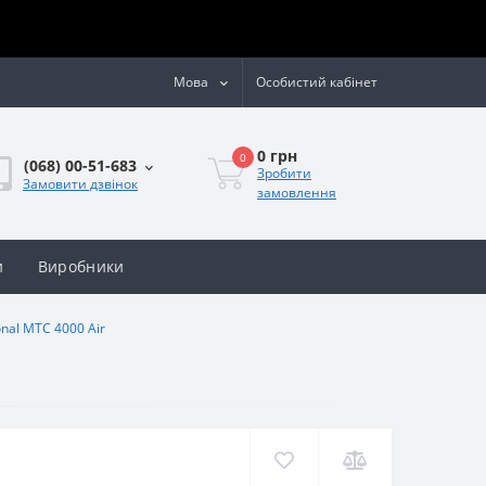
Мова
Особистий кабінет
0 грн
0
(068) 00-51-683
Зробити
Замовити дзвінок
замовлення
и
Виробники
nal MTC 4000 Air