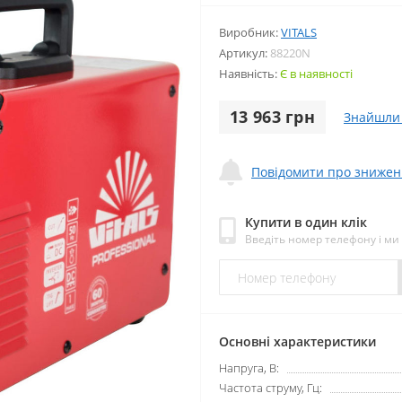
Виробник:
VITALS
Артикул:
88220N
Наявність:
Є в наявності
13 963 грн
Знайшли
Повідомити про знижен
Купити в один клік
Введіть номер телефону і м
Основні характеристики
Напруга, В:
Частота струму, Гц: