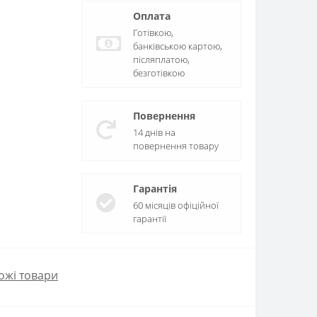
Оплата
Готівкою,
банківською картою,
післяплатою,
безготівкою
Повернення
14 днів на
повернення товару
Гарантія
60 місяців офіційної
гарантії
ожі товари