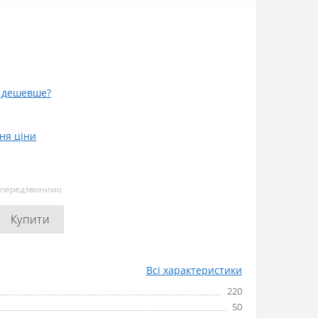
 дешевше?
ня ціни
и передзвонимо
Купити
Всі характеристики
220
50