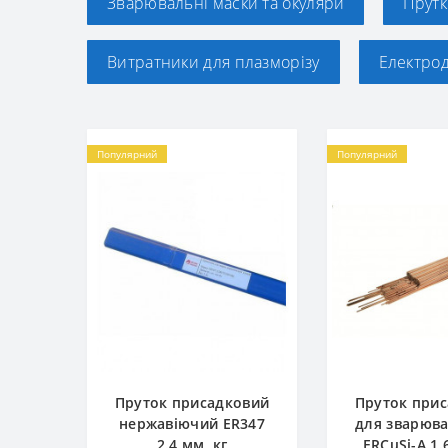
Зварювальні маски та окуляри
Прутк
Витратники для плазморізу
Електро
Популярний
Популярний
Пруток присадковий
Пруток при
нержавіючий ER347
для зварюва
2.4 мм, кг
ERCuSi-A 1.