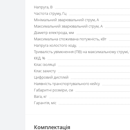
Напруга, В
Частота струму, Гц
Мінімальний зварювальний струм, А
Максимальний зварювальний струм, А
Діаметр електрода, мм
Максимальна споживана потужність, кВт
Напруга холостого ходу,
Тривалість увімкнення (ПВ) на максимальному струмі,
ККД, %
Клас ізоляції
Клас захисту
Цифровий дисплей
Наявність транспортувального кейсу
Габаритні розміри, см
Вага, кг
Гарантія, міс
Комплектація