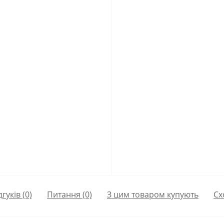
дгуків (0)
Питання
(0)
З цим товаром купують
Сх