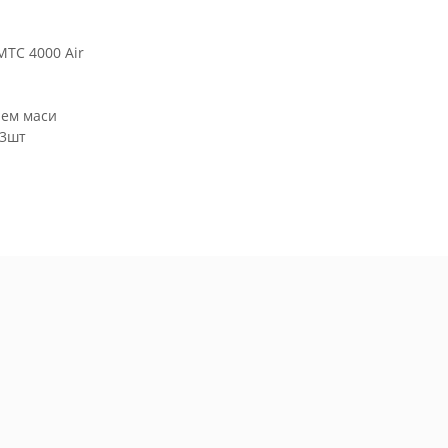
MTC 4000 Air
чем маси
 3шт