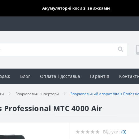
🔥🔥🔥
Акумуляторні коси зі знижками
одаж
Блог
Оплата і доставка
Гарантія
Контакт
ти
Зварювальні інвертори
Зварювальний апарат Vitals Professio
Professional MTC 4000 Air
Відгуки:
(0)