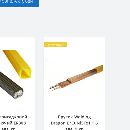
ові електроди
Популярний
присадковий
Пруток Welding
іючий ER308
Dragon ErCuNi5Fe1 1.6
4 мм, кг
мм, 1 кг