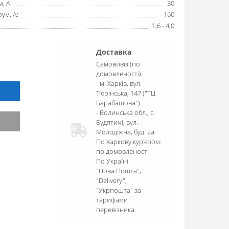
, А:
30
ум, А:
160
1,6 - 4,0
Доставка
Самовивіз (по
домовленості):
- м. Харків, вул.
Тюрінська, 147 ("ТЦ
Барабашова")
- Волинська обл., c.
Будятичі, вул.
Молодіжна, буд. 2а
По Харкову кур'єром:
по домовленості
По Україні:
"Нова Пошта",
"Delivery",
"Укрпошта" за
тарифами
перевізника