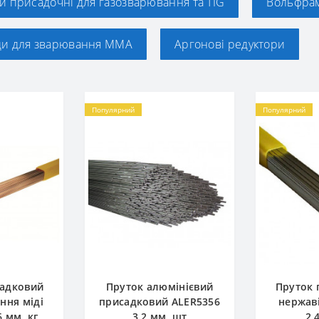
и присадочні для газозварювання та TIG
Вольфрам
ди для зварювання ММА
Аргонові редуктори
Популярний
Популярний
садковий
Пруток алюмінієвий
Пруток 
ння міді
присадковий ALER5356
нержав
6 мм, кг
3.2 мм, шт
2.