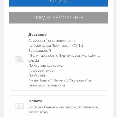
КУПИТИ
ШВИДКЕ ЗАМОВЛЕННЯ
Доставка
Самовивіз (по домовленості):
- м. Харків, вул. Тюрінська, 147 ("ТЦ
Барабашова")
- Волинська обл., c. Будятичі, вул. Молодіжна,
буд. 2а
По Харкову кур'єром:
по домовленості
По Україні:
"Нова Пошта", "Delivery", "Укрпошта" за
тарифами перевізника
Оплата
Готівкою, банківською картою, післяплатою,
безготівкою