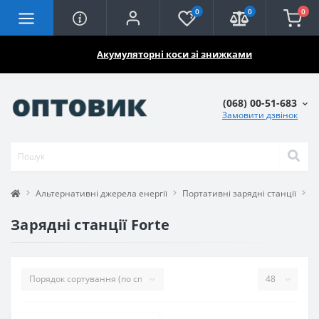
0
0
0
🔥🔥🔥
Акумуляторні коси зі знижками
(068) 00-51-683
Замовити дзвінок
Альтернативні джерела енергії
Портативні зарядні станції
З
Зарядні станції Forte