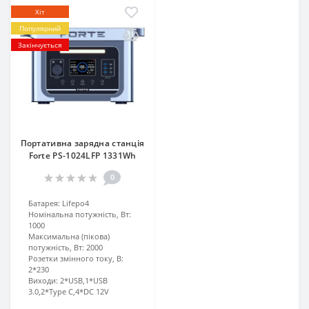
Хіт
Популярний
Закінчується
Портативна зарядна станція
Forte PS-1024LFP 1331Wh
0
Батарея:
Lifepo4
Номінальна потужність, Вт:
1000
Максимальна (пікова)
потужність, Вт:
2000
Розетки змінного току, В:
2*230
Виходи:
2*USB,1*USB
3.0,2*Type C,4*DC 12V