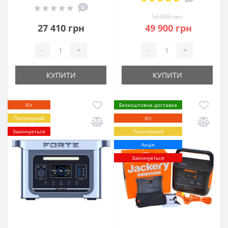
0
53 000 грн
27 410 грн
49 900 грн
-
+
-
+
КУПИТИ
КУПИТИ
Хіт
Безкоштовна доставка
Популярний
Хіт
Закінчується
Популярний
Акція
Закінчується