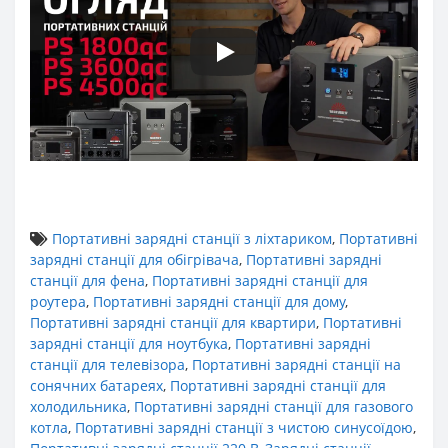
Портативні зарядні станції з ліхтариком
,
Портативні
зарядні станції для обігрівача
,
Портативні зарядні
станції для фена
,
Портативні зарядні станції для
роутера
,
Портативні зарядні станції для дому
,
Портативні зарядні станції для квартири
,
Портативні
зарядні станції для ноутбука
,
Портативні зарядні
станції для телевізора
,
Портативні зарядні станції на
сонячних батареях
,
Портативні зарядні станції для
холодильника
,
Портативні зарядні станції для газового
котла
,
Портативні зарядні станції з чистою синусоїдою
,