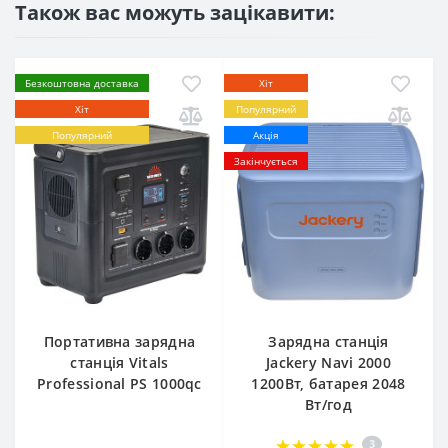
Також вас можуть зацікавити:
Безкоштовна доставка
Хіт
Хіт
Популярний
Популярний
Акція
Закінчується
Портативна зарядна
Зарядна станція
станція Vitals
Jackery Navi 2000
Professional PS 1000qc
1200Вт, батарея 2048
Вт/год
3