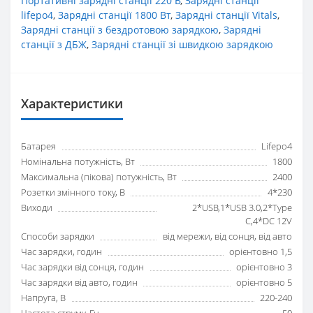
Портативні зарядні станції 220 В
,
Зарядні станції
lifepo4
,
Зарядні станції 1800 Вт
,
Зарядні станції Vitals
,
Зарядні станції з бездротовою зарядкою
,
Зарядні
станції з ДБЖ
,
Зарядні станції зі швидкою зарядкою
Характеристики
Батарея
Lifepo4
Номінальна потужність, Вт
1800
Максимальна (пікова) потужність, Вт
2400
Розетки змінного току, В
4*230
Виходи
2*USB,1*USB 3.0,2*Type
C,4*DC 12V
Способи зарядки
від мережи, від сонця, від авто
Час зарядки, годин
орієнтовно 1,5
Час зарядки від сонця, годин
орієнтовно 3
Час зарядки від авто, годин
орієнтовно 5
Напруга, В
220-240
Частота струму, Гц
50