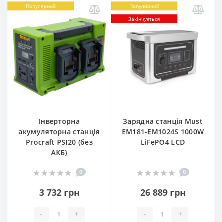
Популярний
Популярний
Закінчується
Інверторна
Зарядна станція Must
акумуляторна станція
EM181-EM1024S 1000W
Procraft PSI20 (без
LiFePO4 LCD
АКБ)
0
0
3 732 грн
26 889 грн
-
+
-
+