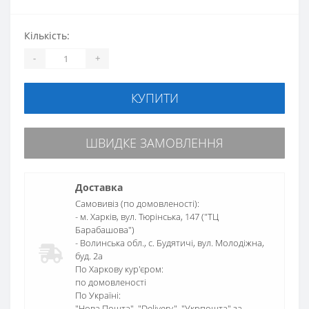
Кількість:
-
+
КУПИТИ
ШВИДКЕ ЗАМОВЛЕННЯ
Доставка
Самовивіз (по домовленості):
- м. Харків, вул. Тюрінська, 147 ("ТЦ
Барабашова")
- Волинська обл., c. Будятичі, вул. Молодіжна,
буд. 2а
По Харкову кур'єром:
по домовленості
По Україні:
"Нова Пошта", "Delivery", "Укрпошта" за