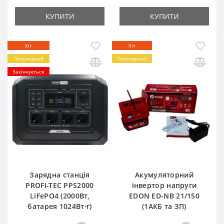
КУПИТИ
КУПИТИ
Хіт
Хіт
Популярний
Популярний
Закінчується
Зарядна станція
Акумуляторний
PROFI-TEC PPS2000
інвертор напруги
LiFePO4 (2000Вт,
EDON ED-NB 21/150
батарея 1024Вт⋅г)
(1АКБ та ЗП)