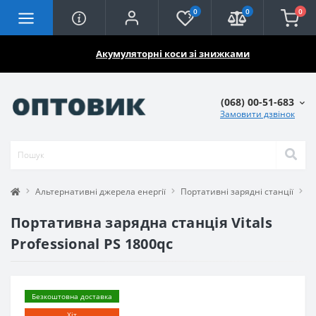
0
0
0
🔥🔥🔥
Акумуляторні коси зі знижками
(068) 00-51-683
Замовити дзвінок
Альтернативні джерела енергії
Портативні зарядні станції
П
Портативна зарядна станція Vitals
Professional PS 1800qc
Безкоштовна доставка
Хіт