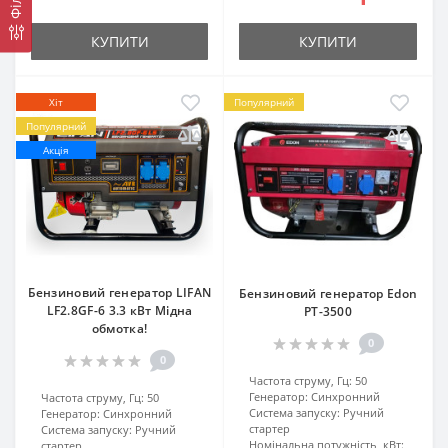
КУПИТИ
КУПИТИ
Хіт
Популярний
Популярний
Акція
Бензиновий генератор LIFAN
Бензиновий генератор Edon
LF2.8GF-6 3.3 кВт Мідна
PT-3500
обмотка!
0
0
Частота струму, Гц:
50
Генератор:
Синхронний
Частота струму, Гц:
50
Система запуску:
Ручний
Генератор:
Синхронний
стартер
Система запуску:
Ручний
Номінальна потужність, кВт:
стартер