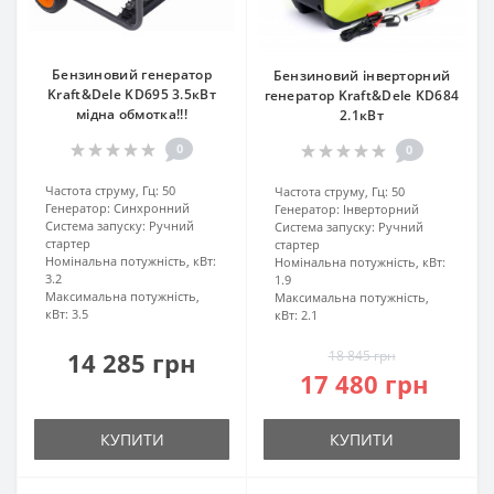
Бензиновий генератор
Бензиновий інверторний
Kraft&Dele KD695 3.5кВт
генератор Kraft&Dele KD684
мідна обмотка!!!
2.1кВт
0
0
Частота струму, Гц:
50
Частота струму, Гц:
50
Генератор:
Синхронний
Генератор:
Інверторний
Система запуску:
Ручний
Система запуску:
Ручний
стартер
стартер
Номінальна потужність, кВт:
Номінальна потужність, кВт:
3.2
1.9
Максимальна потужність,
Максимальна потужність,
кВт:
3.5
кВт:
2.1
14 285 грн
18 845 грн
17 480 грн
КУПИТИ
КУПИТИ