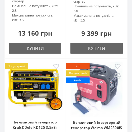
стартер
стартер
Номінальна потужність, кВт:
Номінальна потужність, кВт:
2.8
2.8
Максимальна потужність,
Максимальна потужність,
кВт:
3.5
кВт:
3.5
13 160 грн
9 399 грн
КУПИТИ
КУПИТИ
Популярний
Хіт
Популярний
Акція
Бензиновий генератор
Бензиновий інверторний
Kraft&Dele KD125 3.5кВт
генератор Weima WM2300iS