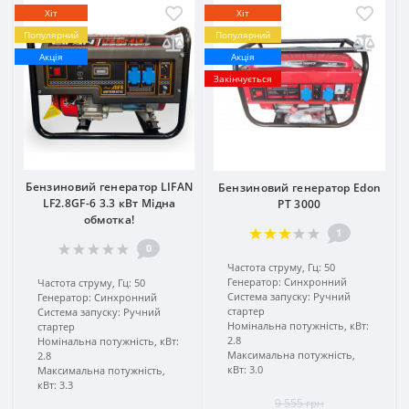
Хіт
Хіт
Популярний
Популярний
Акція
Акція
Закінчується
Бензиновий генератор LIFAN
Бензиновий генератор Edon
LF2.8GF-6 3.3 кВт Мідна
PT 3000
обмотка!
1
0
Частота струму, Гц:
50
Генератор:
Синхронний
Частота струму, Гц:
50
Система запуску:
Ручний
Генератор:
Синхронний
стартер
Система запуску:
Ручний
Номінальна потужність, кВт:
стартер
2.8
Номінальна потужність, кВт:
Максимальна потужність,
2.8
кВт:
3.0
Максимальна потужність,
кВт:
3.3
9 555 грн