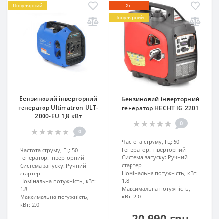
Популярний
Хіт
Популярний
Бензиновий інверторний
Бензиновий інверторний
генератор Ultimatron ULT-
генератор HECHT IG 2201
2000-EU 1,8 кВт
0
0
Частота струму, Гц:
50
Генератор:
Інверторний
Частота струму, Гц:
50
Система запуску:
Ручний
Генератор:
Інверторний
стартер
Система запуску:
Ручний
Номінальна потужність, кВт:
стартер
1.8
Номінальна потужність, кВт:
Максимальна потужність,
1.8
кВт:
2.0
Максимальна потужність,
кВт:
2.0
20 990 грн