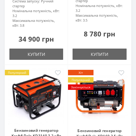
стартер
Система запуску:
Ручний
Номінальна потужність, кВт:
стартер
3.2
Номінальна потужність, кВт:
Максимальна потужність,
3.2
кВт:
3.5
Максимальна потужність,
кВт:
3.8
8 780 грн
34 900 грн
КУПИТИ
КУПИТИ
Популярний
Хіт
Популярний
Закінчується
Бензиновий генератор
Бензиновий генератор
Kraft&Dele KD3140 3,2 кВт