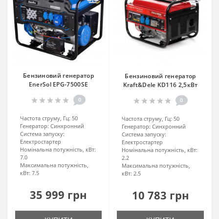
Бензиновий генератор
Бензиновий генератор
EnerSol EPG-7500SE
Kraft&Dele KD116 2,5кВт
0
0
Частота струму, Гц:
50
Частота струму, Гц:
50
Генератор:
Синхронний
Генератор:
Синхронний
Система запуску:
Система запуску:
Електростартер
Електростартер
Номінальна потужність, кВт:
Номінальна потужність, кВт:
7.0
2.2
Максимальна потужність,
Максимальна потужність,
кВт:
7.5
кВт:
2.5
35 999 грн
10 783 грн