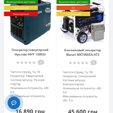
Безкоштовна доставка
Безкоштовна доставка
Популярний
Хіт
Закінчується
Популярний
Генератор інверторний
Бензиновий генератор
Hyundai HHY 1000SI
Matari MX7000EA-ATS
0
0
Частота струму, Гц:
50
Частота струму, Гц:
50
Генератор:
Інверторний
Генератор:
Синхронний
Система запуску:
Ручний
Система запуску:
стартер
Електростартер
Номінальна потужність, кВт:
Номінальна потужність, кВт:
0.9
5.0
Максимальна потужність,
Максимальна потужність,
кВт:
1.0
кВт:
5.5
16 890 грн
45 600 грн