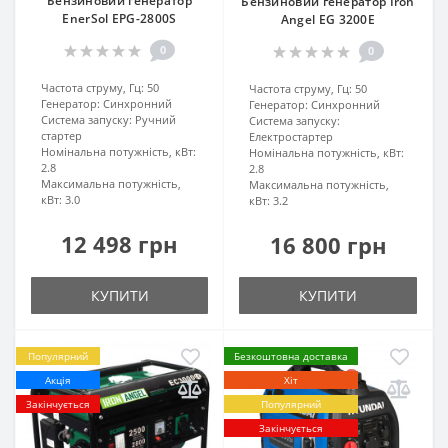
Бензиновий генератор
Бензиновий генератор Iron
EnerSol EPG-2800S
Angel EG 3200E
0
0
Частота струму, Гц:
50
Частота струму, Гц:
50
Генератор:
Синхронний
Генератор:
Синхронний
Система запуску:
Ручний
Система запуску:
стартер
Електростартер
Номінальна потужність, кВт:
Номінальна потужність, кВт:
2.8
2.8
Максимальна потужність,
Максимальна потужність,
кВт:
3.0
кВт:
3.2
12 498 грн
16 800 грн
КУПИТИ
КУПИТИ
Популярний
Безкоштовна доставка
Акція
Хіт
Закінчується
Популярний
Закінчується