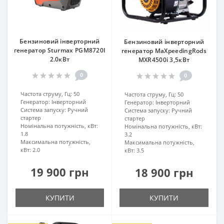
Бензиновий інверторний
Бензиновий інверторний
генератор Sturmax PGM8720I
генератор MaXpeedingRods
2.0кВт
MXR4500i 3,5кВт
0
0
Частота струму, Гц:
50
Частота струму, Гц:
50
Генератор:
Інверторний
Генератор:
Інверторний
Система запуску:
Ручний
Система запуску:
Ручний
стартер
стартер
Номінальна потужність, кВт:
Номінальна потужність, кВт:
1.8
3.2
Максимальна потужність,
Максимальна потужність,
кВт:
2.0
кВт:
3.5
19 900 грн
18 900 грн
КУПИТИ
КУПИТИ