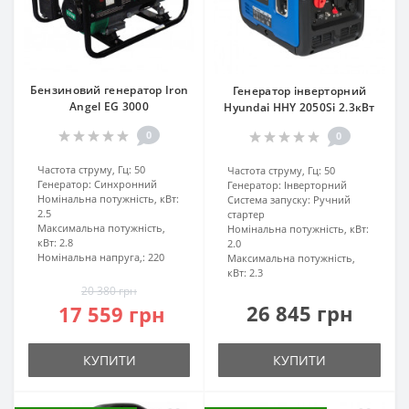
Бензиновий генератор Iron
Генератор інверторний
Angel EG 3000
Hyundai HHY 2050Si 2.3кВт
0
0
Частота струму, Гц:
50
Частота струму, Гц:
50
Генератор:
Синхронний
Генератор:
Інверторний
Номінальна потужність, кВт:
Система запуску:
Ручний
2.5
стартер
Максимальна потужність,
Номінальна потужність, кВт:
кВт:
2.8
2.0
Номінальна напруга,:
220
Максимальна потужність,
кВт:
2.3
20 380 грн
26 845 грн
17 559 грн
КУПИТИ
КУПИТИ