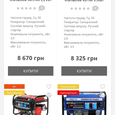
Kraft&Dele KD160 3.5кВт
0
0
Частота струму, Гц:
50
Частота струму, Гц:
50
Генератор:
Синхронний
Генератор:
Синхронний
Система запуску:
Ручний
Система запуску:
Ручний
стартер
стартер
Номінальна потужність, кВт:
Номінальна потужність, кВт:
3.0
2.8
Максимальна потужність,
Максимальна потужність,
кВт:
3.2
кВт:
3.5
8 670 грн
8 325 грн
КУПИТИ
КУПИТИ
Хіт
Популярний
Популярний
Закінчується