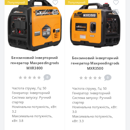
Популярний
Популярний
Бензиновий інверторний
Бензиновий інверторний
генератор Maxpeedingrods
генератор Maxpeedingrods
MXR3800
MXR3500
0
0
Частота струму, Гц:
50
Частота струму, Гц:
50
Генератор:
Інверторний
Генератор:
Інверторний
Система запуску:
Ручний
Система запуску:
Ручний
стартер
стартер
Номінальна потужність, кВт:
Номінальна потужність, кВт:
3.2
3.0
Максимальна потужність,
Максимальна потужність,
кВт:
3.8
кВт:
3.3