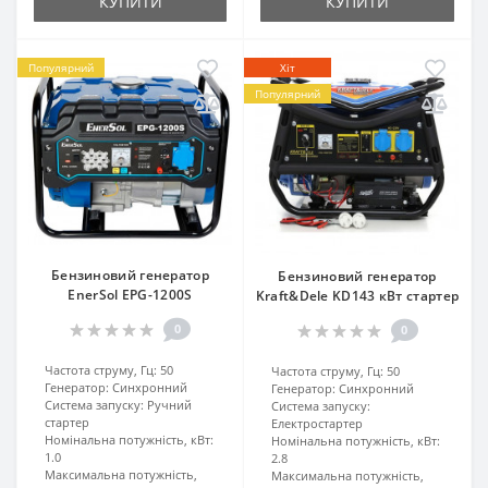
КУПИТИ
КУПИТИ
Популярний
Хіт
Популярний
Бензиновий генератор
Бензиновий генератор
EnerSol EPG-1200S
Kraft&Dele KD143 кВт стартер
0
0
Частота струму, Гц:
50
Частота струму, Гц:
50
Генератор:
Синхронний
Генератор:
Синхронний
Система запуску:
Ручний
Система запуску:
стартер
Електростартер
Номінальна потужність, кВт:
Номінальна потужність, кВт:
1.0
2.8
Максимальна потужність,
Максимальна потужність,