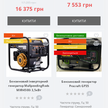
17 285 грн
7 553 грн
16 375 грн
КУПИТИ
КУПИТИ
Хіт
Безкоштовна доставка
Популярний
Хіт
Популярний
Закінчується
Бензиновий інверторний
Бензиновий генератор
генератор MaXpeedingRods
Procraft GP35
MXR4500i 3,5кВт
0
0
Частота струму, Гц:
50
Генератор:
Синхронний
Частота струму, Гц:
50