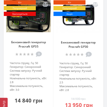
Хіт
Хіт
Популярний
Популярний
Закінчується
Акція
Бензиновий генератор
Бензиновий генератор
Procraft GP35
Procraft GP30
0
0
Частота струму, Гц:
50
Частота струму, Гц:
50
Генератор:
Синхронний
Генератор:
Синхронний
Система запуску:
Ручний
Система запуску:
Ручний
стартер
стартер
Номінальна потужність, кВт:
Номінальна потужність, кВт:
2.8
2.5
Максимальна потужність,
Максимальна потужність,
кВт:
3.0
кВт:
2.8
14 840 грн
14 930 грн
Фільтр
13 950 грн