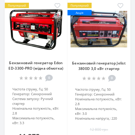
Популярний
Популярний
Акція
Бензиновий генератор Edon
Бензиновий генератор Jelist
ED-3300-PRO (мідна обмотка)
3800D 3,0 кВт стартер
0
0
Частота струму, Гц:
50
Частота струму, Гц:
50
Генератор:
Синхронний
Генератор:
Синхронний
Система запуску:
Ручний
Номінальна потужність, кВт:
стартер
2.8
Номінальна потужність, кВт:
Максимальна потужність,
2.8
кВт:
3.0
Максимальна потужність,
Номінальна напруга,:
220
кВт:
3.3
12 800 грн