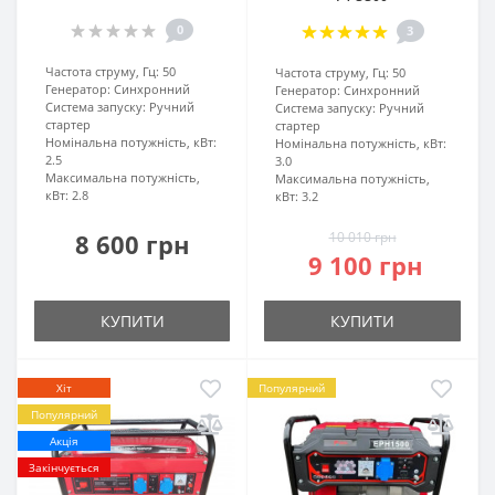
0
3
Частота струму, Гц:
50
Частота струму, Гц:
50
Генератор:
Синхронний
Генератор:
Синхронний
Система запуску:
Ручний
Система запуску:
Ручний
стартер
стартер
Номінальна потужність, кВт:
Номінальна потужність, кВт:
2.5
3.0
Максимальна потужність,
Максимальна потужність,
кВт:
2.8
кВт:
3.2
8 600 грн
10 010 грн
9 100 грн
КУПИТИ
КУПИТИ
Хіт
Популярний
Популярний
Акція
Закінчується