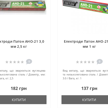
ктроди Патон АНО-21 3,0
Електроди Патон АНО-21
мм 2,5 кг
мм 1 кг
0
0
еталу, що зварюється:
вуглецева
Вид металу, що зварюється:
вуг
зьколегована сталь
Діаметр, мм:
та низьколегована сталь
Діамет
ага, кг:
2,5
3.0
Вага, кг:
1
182 грн
137 грн
КУПИТИ
КУПИТИ