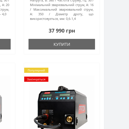
ц:
50
Напруга, В:
380
Частота струму, Гц:
50
 А:
20
Мінімальний зварювальний струм, А:
16
трум,
Максимальний зварювальний струм,
- 4,0
А:
350
Діаметр дроту, що
використовується, мм:
0,6-1,4
37 990 грн
КУПИТИ
Популярний
Закінчується