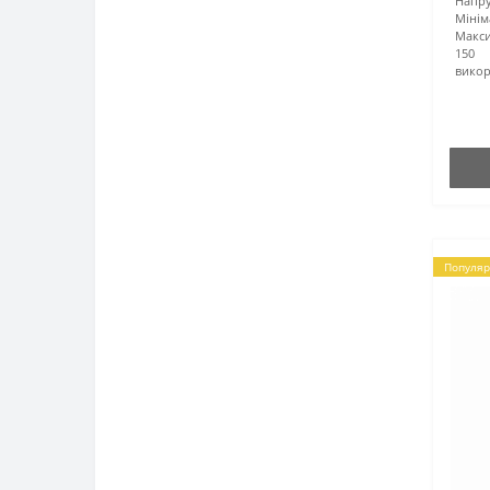
Напру
Мінім
Макси
150
викор
Популяр