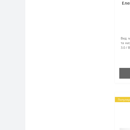
Еле
Вид м
та ни
3.0
В
Популяр