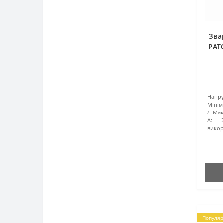
Зва
PAT
Напру
Мінім
Мак
А:
викор
Популяр