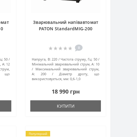
омат
Зварювальний напівавтомат
50
PATON StandardMIG-200
0
ц:
50
Напруга, В:
220
Частота струму, Гц:
50
 А:
12
Мінімальний зварювальний струм, А:
10
трум,
Максимальний зварювальний струм,
у, що
А:
200
Діаметр дроту, що
використовується, мм:
0,6-1,0
18 990 грн
КУПИТИ
Популярний