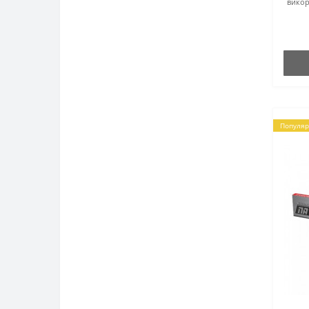
викор
Популяр