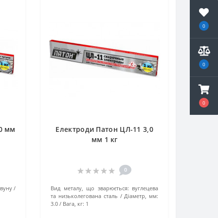
0
0
0
0 мм
Електроди Патон ЦЛ-11 3,0
мм 1 кг
0
авуну
Вид металу, що зварюється:
вуглецева
та низьколегована сталь
Діаметр, мм:
3.0
Вага, кг:
1