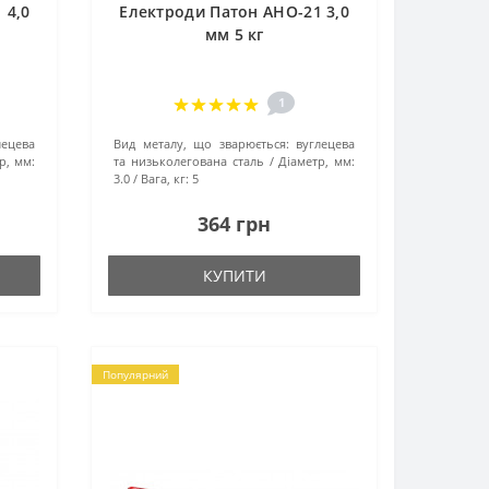
 4,0
Електроди Патон АНО-21 3,0
мм 5 кг
1
лецева
Вид металу, що зварюється:
вуглецева
р, мм:
та низьколегована сталь
Діаметр, мм:
3.0
Вага, кг:
5
364 грн
КУПИТИ
Популярний