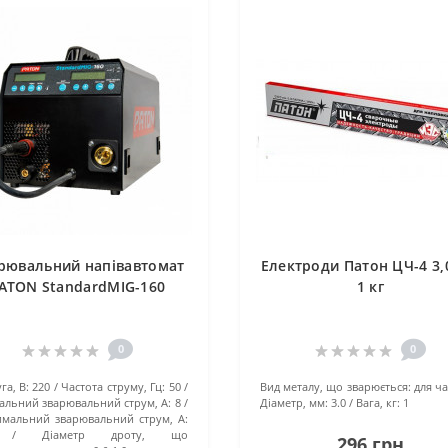
рювальний напівавтомат
Електроди Патон ЦЧ-4 3,
ATON StandardMIG-160
1 кг
0
0
га, В:
220
Частота струму, Гц:
50
Вид металу, що зварюється:
для ч
альний зварювальний струм, А:
8
Діаметр, мм:
3.0
Вага, кг:
1
мальний зварювальний струм, А:
Діаметр дроту, що
296 грн