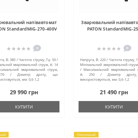
рювальний напівавтомат
Зварювальний напівавт
ON StandardMIG-270-400V
PATON StandardMIG-2
0
0
га, В:
380
Частота струму, Гц:
50
Напруга, В:
220
Частота струму, Г
альний зварювальний струм, А:
14
Мінімальний зварювальний струм,
симальний зварювальний струм,
Максимальний зварювальний с
270
Діаметр дроту, що
А:
250
Діаметр дрот
истовується, мм:
0,6-1,2
використовується, мм:
0,6-1,2
29 990 грн
21 490 грн
КУПИТИ
КУПИТИ
ний
Популярний