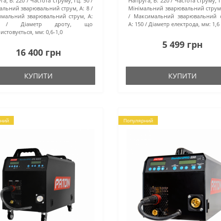
га, В:
220
Частота струму, Гц:
50
Напруга, В:
220
Частота струму, Г
альний зварювальний струм, А:
8
Мінімальний зварювальний струм,
мальний зварювальний струм, А:
Максимальний зварювальний с
Діаметр дроту, що
А:
150
Діаметр електрода, мм:
1,6 
истовується, мм:
0,6-1,0
5 499 грн
16 400 грн
КУПИТИ
КУПИТИ
ний
Популярний