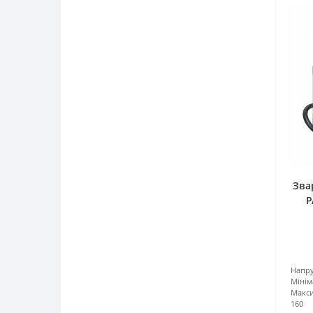
Зва
P
Напру
Мінім
Макси
160