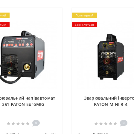
рний
Популярний
ється
Закінчується
рювальний напівавтомат
Зварювальний інверт
3в1 PATON EuroMIG
PATON MINI R-4
0
0