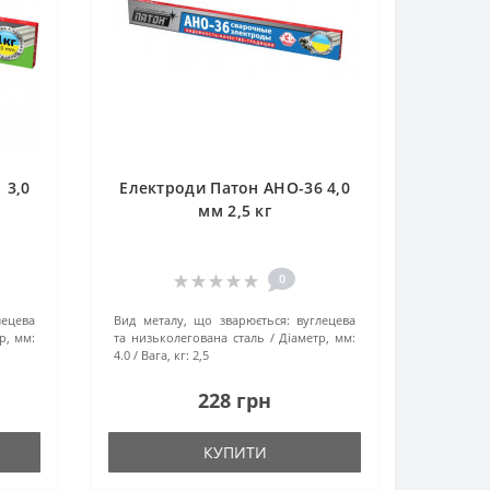
 3,0
Електроди Патон АНО-36 4,0
мм 2,5 кг
0
лецева
Вид металу, що зварюється:
вуглецева
р, мм:
та низьколегована сталь
Діаметр, мм:
4.0
Вага, кг:
2,5
228 грн
КУПИТИ