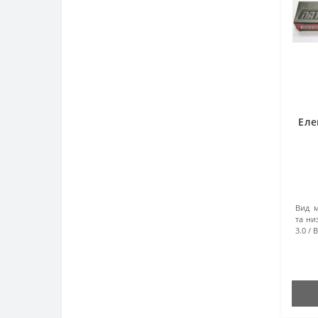
Еле
Вид м
та ни
3.0
В