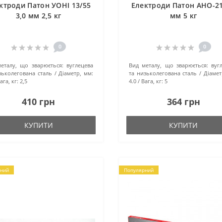
ктроди Патон УОНІ 13/55
Електроди Патон АНО-21
3,0 мм 2,5 кг
мм 5 кг
0
0
еталу, що зварюється:
вуглецева
Вид металу, що зварюється:
вуг
зьколегована сталь
Діаметр, мм:
та низьколегована сталь
Діамет
ага, кг:
2,5
4.0
Вага, кг:
5
410 грн
364 грн
КУПИТИ
КУПИТИ
ний
Популярний