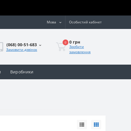
Мова
Особистий кабінет
0 грн
0
(068) 00-51-683
Зробити
Замовити дзвінок
замовлення
и
Виробники