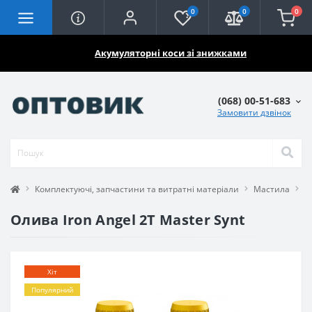
0
0
0
🔥🔥🔥
Акумуляторні коси зі знижками
(068) 00-51-683
Замовити дзвінок
Комплектуючі, запчастини та витратні матеріали
Мастила
О
Олива Iron Angel 2T Master Synt
Хіт
Популярний