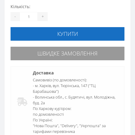
Кількість:
-
+
КУПИТИ
ШВИДКЕ ЗАМОВЛЕННЯ
Доставка
Самовивіз (по домовленості):
- м. Харків, вул. Тюрінська, 147 ("ТЦ
Барабашова")
- Волинська обл., c. Будятичі, вул. Молодіжна,
буд. 2а
По Харкову кур'єром:
по домовленості
По Україні:
"Нова Пошта", "Delivery", "Укрпошта" за
тарифами перевізника