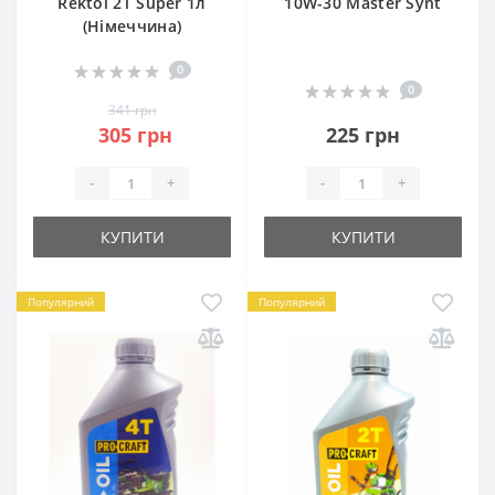
Rektol 2T Super 1л
10W-30 Master Synt
(Німеччина)
0
0
341 грн
305 грн
225 грн
-
+
-
+
КУПИТИ
КУПИТИ
Популярний
Популярний