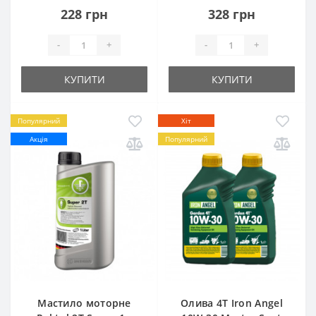
228 грн
328 грн
-
+
-
+
КУПИТИ
КУПИТИ
Популярний
Хіт
Акція
Популярний
Мастило моторне
Олива 4T Iron Angel