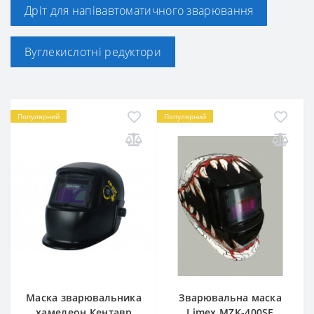
Дріт для напівавтоматичного зварювання
Вуглекислотні редуктори
Популярний
Популярний
Маска зварювальника
Зварювальна маска
хамелеон Кентавр
Limex MZK-400SE