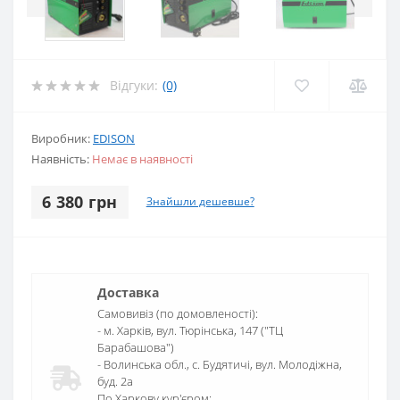
Відгуки:
(0)
Виробник:
EDISON
Наявність:
Немає в наявності
6 380 грн
Знайшли дешевше?
Доставка
Самовивіз (по домовленості):
- м. Харків, вул. Тюрінська, 147 ("ТЦ
Барабашова")
- Волинська обл., c. Будятичі, вул. Молодіжна,
буд. 2а
По Харкову кур'єром: