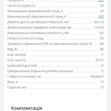
Частота струму, Гц
50
Мінімальний зварювальний струм, А
20
Максимальний зварювальний струм, А
300
Діаметр дроту, що використовується, мм
0,6-1,0
Діаметр використовуваних електродів, мм
1,6-4,0
Максимальна споживана потужність, кВт
4,6
Напруга холостого ходу,
65
Тривалість увімкнення (ПВ) на максимальному струмі, %
60
ККД, %
85
Клас ізоляції
F
Клас захисту
IP21S
Цифровий дисплей
Ні
Швидкознімне з'єднання для MIG-пальника
Є
Габаритні розміри, см
44х26х37
Вага, кг
13
Гарантія, міс
12
Комплектація