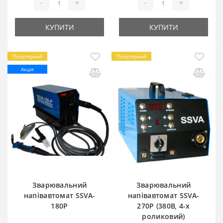
-
+
-
+
КУПИТИ
КУПИТИ
Популярний
Популярний
Акція
Зварювальний
Зварювальний
напівавтомат SSVA-
напівавтомат SSVA-
180P
270P (380В, 4-х
роликовий)