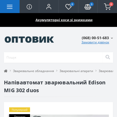
0
0
0
🔥🔥🔥
Акумуляторні коси зі знижками
(068) 00-51-683
Замовити дзвінок
Зварювальне обладнання
Зварювальні апарати
Зварювальн
Напівавтомат зварювальний Edison
MIG 302 duos
Популярний
Продано