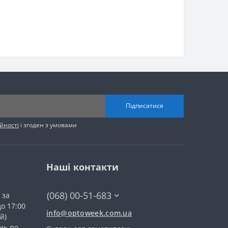
Підписатися
йності
і згоден з умовами
Наші контакти
(068) 00-51-683
 за
до 17:00
info@optoweek.com.ua
й)
нь по