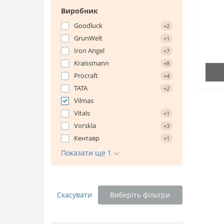
Виробник
Goodluck
+2
GrunWelt
+1
Iron Angel
+7
Kraissmann
+8
Procraft
+4
TATA
+2
Vilmas
Vitals
+1
Vorskla
+3
Кентавр
+1
Показати ще 1
Скасувати
Виберіть фільтри