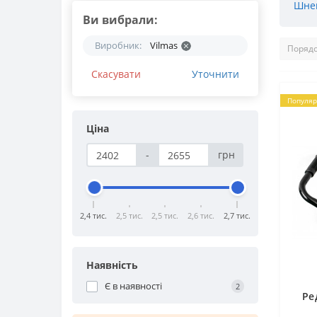
Шнек
Ви вибрали:
Виробник:
Vilmas
Скасувати
Уточнити
Популяр
Ціна
-
грн
2,4 тис.
2,5 тис.
2,5 тис.
2,6 тис.
2,7 тис.
Наявність
Є в наявності
2
Ре