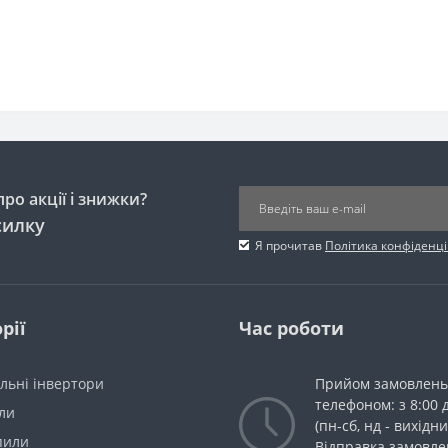
ро акції і знижки?
силку
Я прочитав
Політика конфіденці
рії
Час роботи
льні інвертори
Прийом замовлень
телефоном: з 8:00 
ли
(пн-сб, нд - вихідни
пили
Відправка замовле