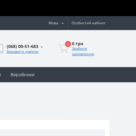
Мова
Особистий кабінет
0 грн
0
(068) 00-51-683
Зробити
Замовити дзвінок
замовлення
и
Виробники