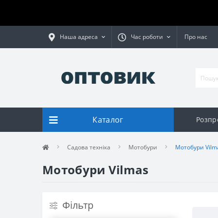
Наша адреса
Час роботи
Про нас
Каталог
Розпр
Садова техніка
Мотобури
Мотобури Vilm
Мотобури Vilmas
Фільтр