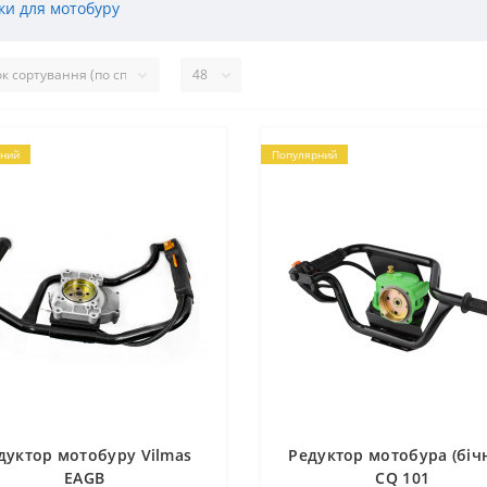
и для мотобуру
ний
Популярний
дуктор мотобуру Vilmas
Редуктор мотобура (біч
EAGB
CQ 101