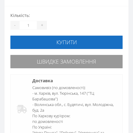
Кількість:
-
+
КУПИТИ
ШВИДКЕ ЗАМОВЛЕННЯ
Доставка
Самовивіз (по домовленості):
- м. Харків, вул. Тюрінська, 147 ("ТЦ
Барабашова")
- Волинська обл., c. Будятичі, вул. Молодіжна,
буд. 2а
По Харкову кур'єром:
по домовленості
По Україні:
"Нова Пошта", "Delivery", "Укрпошта" за