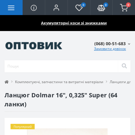
0
0
0
🔥🔥🔥
Акумуляторні коси зі знижками
(068) 00-51-683
Замовити дзвінок
Комплектуючі, запчастини та витратні матеріали
Ланцюги для 
Ланцюг Dolmar 16", 0,325" Super (64
ланки)
Популярний