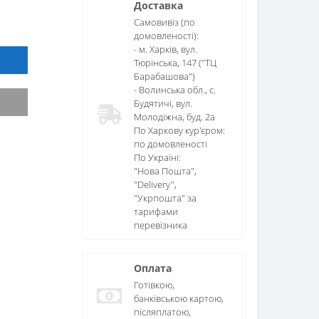
Доставка
Самовивіз (по
домовленості):
- м. Харків, вул.
Тюрінська, 147 ("ТЦ
Барабашова")
- Волинська обл., c.
Будятичі, вул.
Молодіжна, буд. 2а
По Харкову кур'єром:
по домовленості
По Україні:
"Нова Пошта",
"Delivery",
"Укрпошта" за
тарифами
перевізника
Оплата
Готівкою,
банківською картою,
післяплатою,