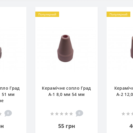
Популярний
Популярний
опло Град
Керамічне сопло Град
Кераміч
м 51 мм
А-1 8,0 мм 54 мм
А-2 12,
не
0
0
рн
55 грн
4