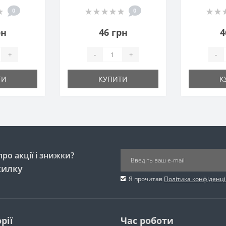
0
0
рн
46 грн
4
+
-
+
-
ТИ
КУПИТИ
К
ро акції і знижки?
силку
Я прочитав
Політика конфіденці
рії
Час роботи