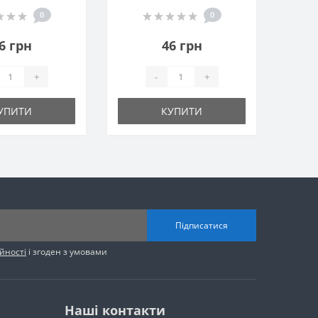
0
0
6 грн
46 грн
+
-
+
УПИТИ
КУПИТИ
Підписатися
йності
і згоден з умовами
Наші контакти