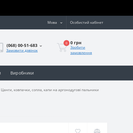
Мова
Особистий кабінет
0 грн
0
(068) 00-51-683
Зробити
Замовити дзвінок
замовлення
и
Виробники
Цанги, ковпачки, сопла, капи на аргонодугові пальники