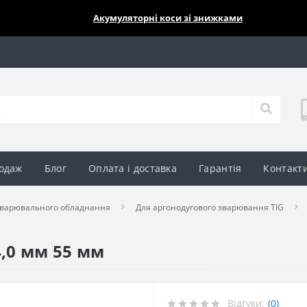
🔥🔥🔥
Акумуляторні коси зі знижками
одаж
Блог
Оплата і доставка
Гарантія
Контакт
зварювального обладнання
Для аргонодугового зварювання TIG
4,0 мм 55 мм
Відгуки:
(0)