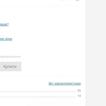
евше?
ня ціни
и передзвонимо
Купити
Всі характеристики
55
14