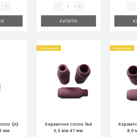
+
-
+
-
ТИ
КУПИТИ
К
Популярний
Популярний
сопло QQ
Керамічне сопло №4
Кераміч
3 мм
6,5 мм 47 мм
8,0