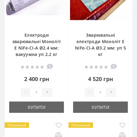
Електроди
Зварювальні
зварювальні Моноліт
електроди Моноліт E
E NiFe-CI-A Ø2.4 мм:
NiFe-CI-A Ø3.2 мм: уп 5
вакуумна уп 2.2 кг
кг
0
0
2 400 грн
4 520 грн
-
+
-
+
КУПИТИ
КУПИТИ
Популярний
Популярний