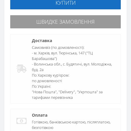
КУПИТИ
ШВИДКЕ ЗАМОВЛЕННЯ
Доставка
Самовивіз (по домовленості):
- м. Харків, вул. Тюрінська, 147 ("ТЦ
Барабашова")
- Волинська обл., c. Будятичі, вул. Молодіжна,
буд. 2а
По Харкову кур'єром:
по домовленості
По Україні:
"Нова Пошта", "Delivery", "Укрпошта" за
тарифами перевізника
Оплата
Готівкою, банківською картою, післяплатою,
безготівкою