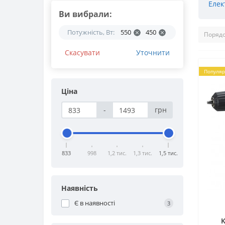
Елек
Ви вибрали:
Потужність, Вт:
550
450
Скасувати
Уточнити
Популяр
Ціна
-
грн
833
998
1,2 тис.
1,3 тис.
1,5 тис.
Наявність
Є в наявності
3