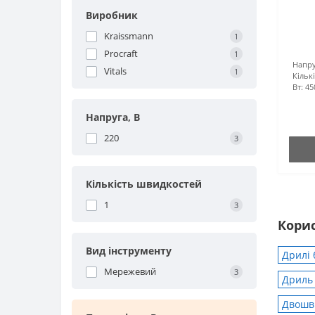
Виробник
Kraissmann
1
Procraft
1
Напру
Vitals
1
Кільк
Вт:
45
Напруга, В
220
3
Кількість швидкостей
1
3
Корис
Вид інструменту
Дрилі 
Мережевий
3
Дриль 
Двошви