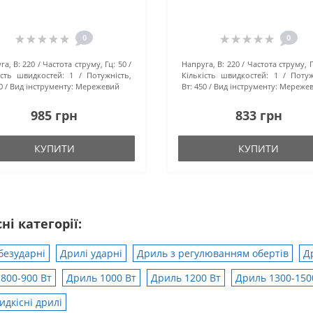
0
0
га, В:
220
Частота струму, Гц:
50
Напруга, В:
220
Частота струму, Г
ість швидкостей:
1
Потужність,
Кількість швидкостей:
1
Потуж
0
Вид інструменту:
Мережевий
Вт:
450
Вид інструменту:
Мереже
985 грн
833 грн
КУПИТИ
КУПИТИ
ні категорії:
безударні
Дрилі ударні
Дриль з регулюванням обертів
Др
800-900 Вт
Дриль 1000 Вт
Дриль 1200 Вт
Дриль 1300-150
дкісні дрилі