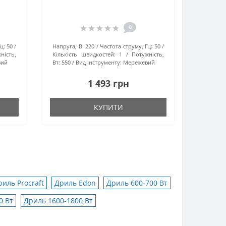
0
ц:
50
Напруга, В:
220
Частота струму, Гц:
50
ність,
Кількість швидкостей:
1
Потужність,
вий
Вт:
550
Вид інструменту:
Мережевий
1 493 грн
КУПИТИ
иль Procraft
Дриль Edon
Дриль 600-700 Вт
0 Вт
Дриль 1600-1800 Вт