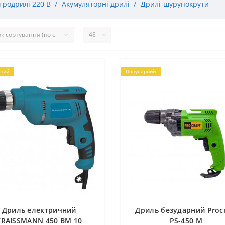
тродрилі 220 В
Акумуляторні дрилі
Дрилі-шурупокрути
ний
Популярний
Дриль електричний
Дриль безударний Procr
KRAISSMANN 450 BM 10
PS-450 М