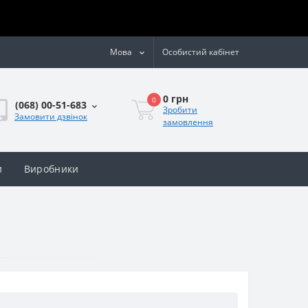
Мова
Особистий кабінет
0 грн
0
(068) 00-51-683
Зробити
Замовити дзвінок
замовлення
и
Виробники