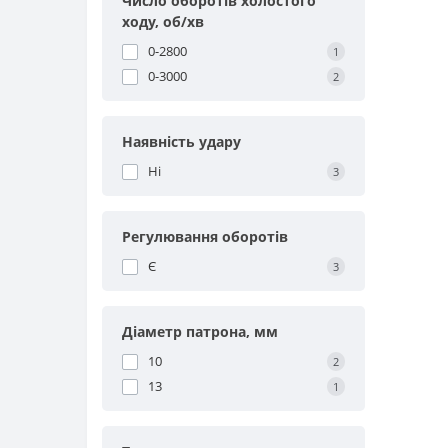
Число оборотів холостого
ходу, об/хв
0-2800
1
0-3000
2
Наявність удару
Ні
3
Регулювання оборотів
Є
3
Діаметр патрона, мм
10
2
13
1