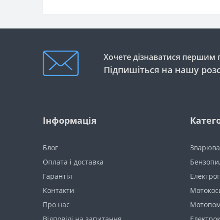
Хочете дізнаватися першим п
Підпишіться на нашу роз
Інформація
Катего
Блог
Зварюва
Оплата і доставка
Бензопи
Гарантія
Електро
Контакти
Мотокоси
Про нас
Мотопо
Відповіді на запитання
Електро