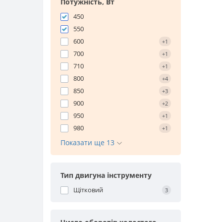
Потужність, Вт
450
550
600
+1
700
+1
710
+1
800
+4
850
+3
900
+2
950
+1
980
+1
Показати ще 13
Тип двигуна інструменту
Щітковий
3