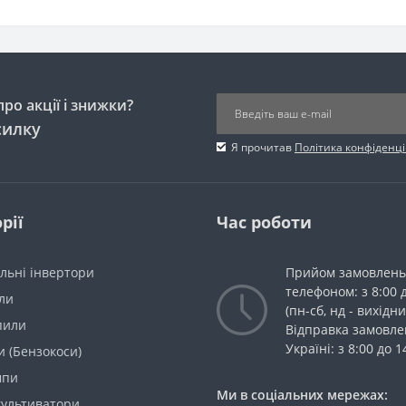
ро акції і знижки?
силку
Я прочитав
Політика конфіденці
рії
Час роботи
льні інвертори
Прийом замовлень
телефоном: з 8:00 
ли
(пн-сб, нд - вихідни
пили
Відправка замовле
Україні: з 8:00 до 1
 (Бензокоси)
мпи
Ми в соціальних мережах:
культиватори