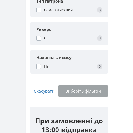
Тип патрона
Самозатискний
3
Реверс
Є
3
Наявність кейсу
Ні
3
Скасувати
Виберіть фільтри
При замовленні до
13:00 відправка