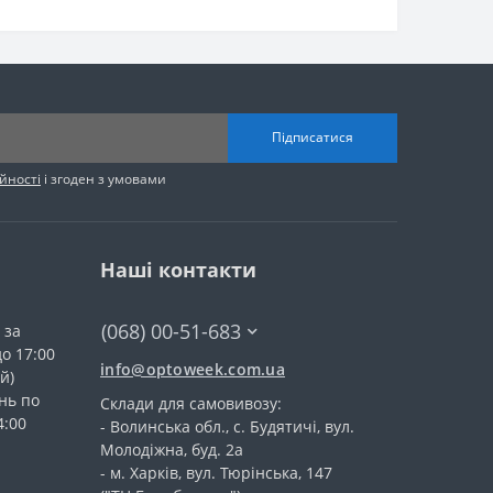
Підписатися
йності
і згоден з умовами
Наші контакти
(068) 00-51-683
 за
до 17:00
info@optoweek.com.ua
й)
нь по
Склади для самовивозу:
4:00
- Волинська обл., c. Будятичі, вул.
Молодіжна, буд. 2а
- м. Харків, вул. Тюрінська, 147