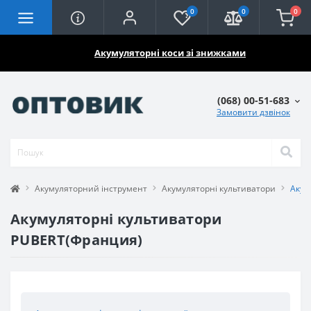
0
0
0
🔥🔥🔥
Акумуляторні коси зі знижками
(068) 00-51-683
Замовити дзвінок
Акумуляторний інструмент
Акумуляторні культиватори
Акум
Акумуляторні культиватори
PUBERT(Франция)