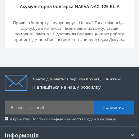
Акумуляторна болгарка NARVA NAG-125 BL-A
Придбав болгарку і шурупокрут " Нарва". Товар відповідає
опису,був в наявності.Після недовгих консультацій
замовив.Оплатив.НП доставила.Продавець свою роботу
зробив відмінно.Про інструмент напишу згодом.Дякую...
Хочете дізнаватися першим про акції і знижки?
Підпишіться на нашу розсилку
Підписатися
Я прочитав
Політика конфіденційності
і згоден з умовами
Інформація