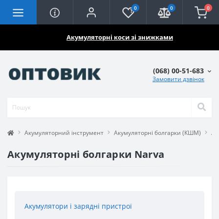
0
0
0
🔥🔥🔥
Акумуляторні коси зі знижками
(068) 00-51-683
Замовити дзвінок
Акумуляторний інструмент
Акумуляторні болгарки (КШМ)
Ак
Акумуляторні болгарки Narva
Акумулятори і зарядні пристрої