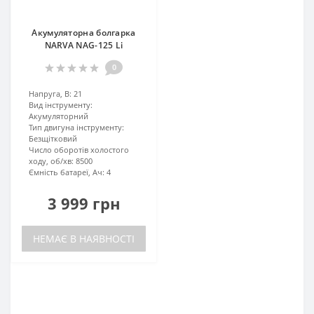
Акумуляторна болгарка
NARVA NAG-125 Li
0
Напруга, В:
21
Вид інструменту:
Акумуляторний
Тип двигуна інструменту:
Безщітковий
Число оборотів холостого
ходу, об/хв:
8500
Ємність батареї, Ач:
4
3 999 грн
НЕМАЄ В НАЯВНОСТІ